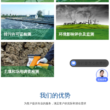
噪声检测：厂界噪声、建筑场界噪声、
专业的环境监测技术服务机构，具有环
交通噪声、区域环境噪音声、职业噪
境监测CMA资质，覆盖各类行业，可为
声、社会生活噪声
客户提供完整的建设项目环境保护竣工
验收服务
了解更
了解更
多
多
排污许可证检测
环境影响评价及监测
提供专业的排污许可证规定的项目检测
环境监测可以给环境影响评价提供必不
服务，项目包括固定源大气污染物、饮
可少的基础数据，是环境影响评价工作
食业油烟、恶臭污染物、污水等
中非常重要的一环
了解更
了解更
你们是怎么收费的
多
多
土壤和场地调查检测
检测能力涵盖环境土壤、场调土壤、农
林土壤、固体废物的挥发性有机物、半
挥发性有机物等有机污染物和无机污染
我们的优势
物的检测分析
了解更
多
为客户提供专业的服务，满足客户的实际和潜在需求