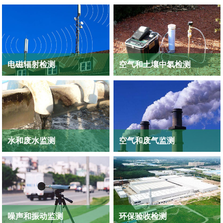
电磁辐射检测
空气和土壤中氡检测
了解更
了解更
多
多
水和废水监测
空气和废气监测
检测能力涵盖地表水、地下水、生活饮
空气污染主要来自工业排放、汽车尾
用水、废水、污水等各项物理指标、化
气、发电和焚烧排放等，污染物包括：
学指标、微生物指标的分析
烟尘、总悬浮颗粒物、可吸入颗粒物
（浮尘）、 二氧化氮、二氧化硫、一氧
了解更
了解更
化碳、臭氧、挥发性有机化合物等等
多
多
噪声和振动监测
环保验收检测