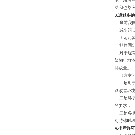
求；新增
法和也都
3.通过实
当前我国
减少污染
固定污染
抓住固定
对于现有
染物排放
排放量。
《方案》
一是对于
到改善环
二是环境
的要求；
三是各地
对特殊时
4.排污许