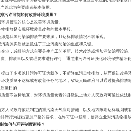
污染源环境影响评价各项要求以及其他企事业单位应当承担的污染物排放
应当以此为主要或者基本依据。
施排污许可制如何改善环境质量？
环境管理的核心是改善环境质量。
物排放是实现环境质量改善的根本手段。
源是我国污染物排放主要来源，且达标排放情况不容乐观。
污染源实质就是抓住了工业污染防治的重点和关键。
企业，减排的方式主要是生产工艺革新、技术改造或增加污染治理设施、
浓度、排放量以及管理要求进行许可，通过排污许可证强化环境保护精细
提出了多项以排污许可证为载体，不断降低污染物排放，从而促进改善
环境质量不达标或有改善任务的地区，省级人民政府可以通过提高排放标
境质量目的；
质量不达标地区，对环境质量负责的县级以上地方人民政府可通过依法制
方人民政府依法制定的重污染天气应对措施，以及地方限期达标规划或有
段排污行为提出更加严格的要求，在许可证中载明，使得企业对污染物排
可制如何与环评制度衔接？