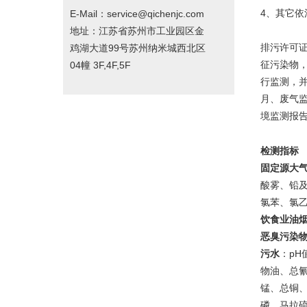
4、其它
E-Mail：service@qichenjc.com
地址：江苏省苏州市工业园区金
排污许可
鸡湖大道99号苏州纳米城西北区
征污染物
04幢 3F,4F,5F
行监测，
月、废气
境监测报
检测指标
固定源大气
酸雾、铅
氯苯、氯乙
饮食业油
恶臭污染物
污水
：pH
物油、总
锰、总铜
磷、马拉硫