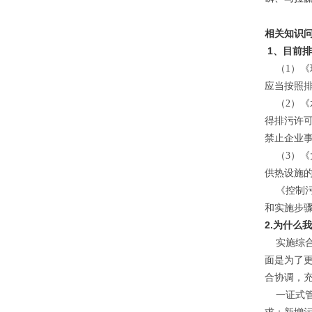
相关知识
1、目前
（1）《
应当按照
（2）《
得排污许
禁止企业
（3）《
供热设施
《控制污
和实施步
2.为什么
实施综合
面是为了
合协调，
一证式管