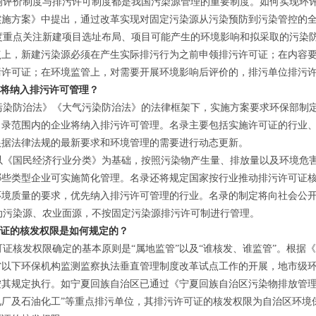
评价制度与排污许可制度都是我国污染源管理的重要制度。如何实现环评
实施方案》中提出，通过改革实现对固定污染源从污染预防到污染管控的
重点关注新建项目选址布局、项目可能产生的环境影响和拟采取的污染防
点上，新建污染源必须在产生实际排污行为之前申领排污许可证；在内容
污许可证；在环境监管上，对需要开展环境影响后评价的，排污单位排污
业将纳入排污许可管理？
染防治法》《大气污染防治法》的法律框架下，实施方案要求环保部制定
名录范围内的企业将纳入排污许可管理。名录主要包括实施许可证的行业
根据法律法规的最新要求和环境管理的需要进行动态更新。
《国民经济行业分类》为基础，按照污染物产生量、排放量以及环境危害
哪些类型企业可实施简化管理。名录还将规定国家按行业推动排污许可证
环境质量的要求，优先纳入排污许可管理的行业。名录的制定将向社会公
污染源、农业面源，不按固定污染源排污许可制进行管理。
可证的核发权限是如何规定的？
证核发权限确定的基本原则是“属地监管”以及“谁核发、谁监管”。根据
省以下环保机构监测监察执法垂直管理制度改革试点工作的开展，地市级
按其规定执行。如宁夏回族自治区已通过《宁夏回族自治区污染物排放管理
电厂及石油化工”等重点排污单位，其排污许可证的核发权限为自治区环境