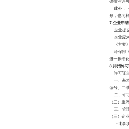
确排污许
此外，《
形，也同
7.企业申
企业提交
企业应对
《方案》
环保部正
进一步细
8.排污许
许可证主
一、基本
编号、二
二、许可
（三）重
三、管理
（三）企
上述事项