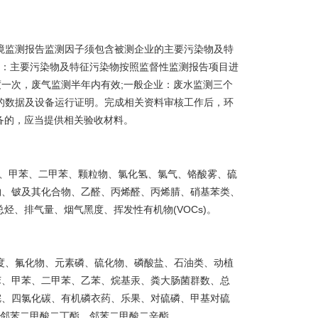
境监测报告监测因子须包含被测企业的主要污染物及特
业：主要污染物及特征污染物按照监督性监测报告项目进
一次，废气监测半年内有效;一般企业：废水监测三个
的数据及设备运行证明。完成相关资料审核工作后，环
备的，应当提供相关验收材料。
、甲苯、二甲苯、颗粒物、氯化氢、氯气、铬酸雾、硫
物、铍及其化合物、乙醛、丙烯醛、丙烯腈、硝基苯类、
烃、排气量、烟气黑度、挥发性有机物(VOCs)。
、色度、氟化物、元素磷、硫化物、磷酸盐、石油类、动植
苯、甲苯、二甲苯、乙苯、烷基汞、粪大肠菌群数、总
烷、四氯化碳、有机磷衣药、乐果、对硫磷、甲基对硫
、邻苯二甲酸二丁酯、邻苯二甲酸二辛酯。