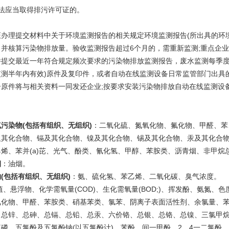
依法应当取得排污许可证的。
证办理提交材料中关于环境监测报告的相关规定环境监测报告(所出具的环
，并核算污染物排放量。验收监测报告超过6个月的，需重新监测;重点企
并提交最近一年符合规定频次要求的污染物排放监测报告，废水监测每季度
监测半年内有效)原件及复印件，或者自动在线监测设备日常监管部门出具
告原件将与相关资料一同发还企业;按要求安装污染物排放自动在线监测设
污染物(包括有组织、无组织)
：二氧化硫、氮氧化物、氟化物、甲醛、苯
及其化合物、镉及其化合物、镍及其化合物、锡及其化合物、汞及其化合
烯、苯并(a)芘、光气、酚类、氰化氢、甲醇、苯胺类、沥青烟、非甲烷总
烟
：油烟。
(包括有组织、无组织)
：氨、硫化氢、苯乙烯、二氧化碳、臭气浓度。
值、悬浮物、化学需氧量(COD)、生化需氧量(BOD;)、挥发酚、氨氮
氰化物、甲醛、苯胺类、硝基苯类、氯苯、阴离子表面活性剂、余氯量、
、总锌、总砷、总镉、总铅、总汞、六价铬、总银、总铬、总镍、三氯甲
磷、五氯酚及五氯酚钠(以五氯酚计)、苯酚、间一甲酚、2，4一二氯酚