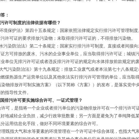
问答：
排污许可制度的法律依据有哪些？
环境保护法》第四十五条规定：国家依照法律规定实行排污许可管理制度
排污许可证的要求排放污染物；未取得排污许可证的，不得排放污染物。
水污染防治法》第二十条规定：国家实行排污许可制度。直接或者间接向
可证方可排放的废水、污水的企业事业单位，应当取得排污许可证；城镇
事业单位无排污许可证或者违反排污许可证的规定向水体排放前款规定的
大气污染防治法》第十九条规定：排放工业废气或者本法第七十八条规定
的燃煤热源生产运营单位以及其他依法实行排污许可管理的单位，应当取
染物排放许可制实施方案》（以下简称《方案》）的发布，是落实党中央
骤的指导性文件。
我国排污许可要实施综合许可、一证式管理？
许可，是指将一个企业或者排污单位的污染物排放许可在一个排污许可证
更好地减轻企业负担，减少行政审批数量；另一方面是避免为了单纯降低
充分运用信息化手段，做好不同环境要素的综合许可。
理既指大气和水等要素的环境管理在一个许可证中综合体现，也指大气和