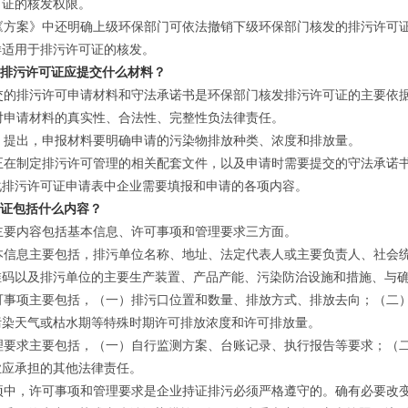
可证的核发权限。
方案》中还明确上级环保部门可依法撤销下级环保部门核发的排污许可证
样适用于排污许可证的核发。
请排污许可证应提交什么材料？
的排污许可申请材料和守法承诺书是环保部门核发排污许可证的主要依
申请材料的真实性、合法性、完整性负法律责任。
提出，申报材料要明确申请的污染物排放种类、浓度和排放量。
在制定排污许可管理的相关配套文件，以及申请时需要提交的守法承诺书
化排污许可证申请表中企业需要填报和申请的各项内容。
可证包括什么内容？
要内容包括基本信息、许可事项和管理要求三方面。
信息主要包括，排污单位名称、地址、法定代表人或主要负责人、社会统
维码以及排污单位的主要生产装置、产品产能、污染防治设施和措施、与
事项主要包括，（一）排污口位置和数量、排放方式、排放去向；（二）
污染天气或枯水期等特殊时期许可排放浓度和许可排放量。
要求主要包括，（一）自行监测方案、台账记录、执行报告等要求；（二
业应承担的其他法律责任。
中，许可事项和管理要求是企业持证排污必须严格遵守的。确有必要改变