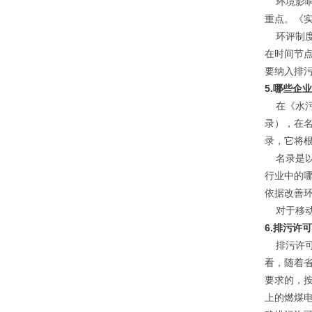
环境影响
重点。《
环评制度
在时间节
要纳入排
5.哪些企
在《水污
录），在
录，它将
名录是以
行业中的
依据改善
对于移动
6.排污许
排污许可
看，随着
要求的，
上的燃煤