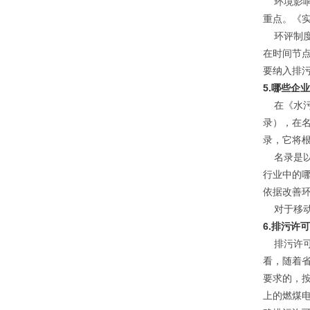
环境影响
重点。《
环评制度
在时间节
要纳入排
5.哪些企
在《水污
录），在
录，它将
名录是以
行业中的
依据改善
对于移动
6.排污许
排污许可
看，随着
要求的，
上的燃煤