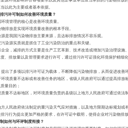
污染源环境影响评价各项要求以及其他企事业单位应当承担的污染物排放
应当以此为主要或者基本依据。
施排污许可制如何改善环境质量？
环境管理的核心是改善环境质量。
物排放是实现环境质量改善的根本手段。
源是我国污染物排放主要来源，且达标排放情况不容乐观。
污染源实质就是抓住了工业污染防治的重点和关键。
企业，减排的方式主要是生产工艺革新、技术改造或增加污染治理设施、
浓度、排放量以及管理要求进行许可，通过排污许可证强化环境保护精细
提出了多项以排污许可证为载体，不断降低污染物排放，从而促进改善
环境质量不达标或有改善任务的地区，省级人民政府可以通过提高排放标
境质量目的；
质量不达标地区，对环境质量负责的县级以上地方人民政府可通过依法制
方人民政府依法制定的重污染天气应对措施，以及地方限期达标规划或有
段排污行为提出更加严格的要求，在许可证中载明，使得企业对污染物排
可制如何与环评制度衔接？