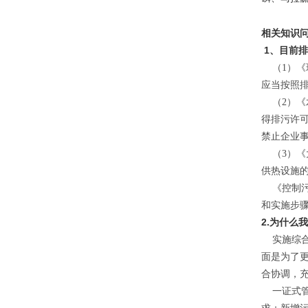
相关知识
1、目前
（1）《
应当按照
（2）《
得排污许
禁止企业
（3）《
供热设施
《控制污
和实施步
2.为什么
实施综合
面是为了
合协调，
一证式管