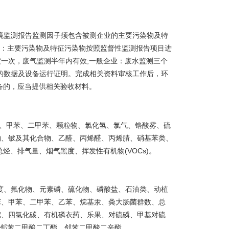
境监测报告监测因子须包含被测企业的主要污染物及特
业：主要污染物及特征污染物按照监督性监测报告项目进
一次，废气监测半年内有效;一般企业：废水监测三个
的数据及设备运行证明。完成相关资料审核工作后，环
备的，应当提供相关验收材料。
、甲苯、二甲苯、颗粒物、氯化氢、氯气、铬酸雾、硫
物、铍及其化合物、乙醛、丙烯醛、丙烯腈、硝基苯类、
烃、排气量、烟气黑度、挥发性有机物(VOCs)。
、色度、氟化物、元素磷、硫化物、磷酸盐、石油类、动植
苯、甲苯、二甲苯、乙苯、烷基汞、粪大肠菌群数、总
烷、四氯化碳、有机磷衣药、乐果、对硫磷、甲基对硫
、邻苯二甲酸二丁酯、邻苯二甲酸二辛酯。