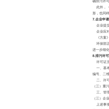
确排污许
此外，《
形，也同
7.企业申
企业提交
企业应对
《方案》
环保部正
进一步细
8.排污许
许可证主
一、基本
编号、二
二、许可
（三）重
三、管理
（三）企
上述事项