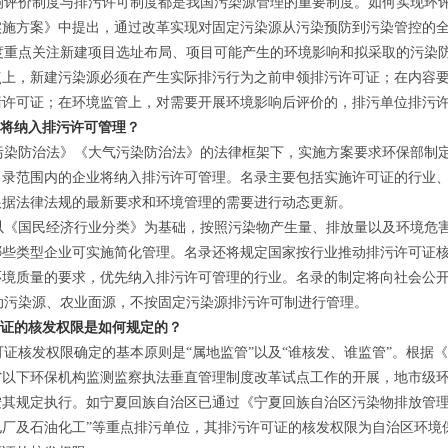
评价制度与排污许可制度都是我国污染源管理的重要制度。如何实现环评
实施方案》中提出，通过改革实现对固定污染源从污染预防到污染管控的
重点关注新建项目选址布局、项目可能产生的环境影响和拟采取的污染防
点上，新建污染源必须在产生实际排污行为之前申领排污许可证；在内容
污许可证；在环境监管上，对需要开展环境影响后评价的，排污单位排污
业将纳入排污许可管理？
染防治法》《大气污染防治法》的法律框架下，实施方案要求环保部制定
名录范围内的企业将纳入排污许可管理。名录主要包括实施许可证的行业
根据法律法规的最新要求和环境管理的需要进行动态更新。
《国民经济行业分类》为基础，按照污染物产生量、排放量以及环境危害
哪些类型企业可实施简化管理。名录还将规定国家按行业推动排污许可证
环境质量的要求，优先纳入排污许可管理的行业。名录的制定将向社会公
污染源、农业面源，不按固定污染源排污许可制进行管理。
可证的核发权限是如何规定的？
证核发权限确定的基本原则是“属地监管”以及“谁核发、谁监管”。根据
省以下环保机构监测监察执法垂直管理制度改革试点工作的开展，地市级
按其规定执行。如宁夏回族自治区已通过《宁夏回族自治区污染物排放管理
电厂及石油化工”等重点排污单位，其排污许可证的核发权限为自治区环境