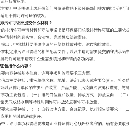
可证的核发权限。
方案》中还明确上级环保部门可依法撤销下级环保部门核发的排污许可证
样适用于排污许可证的核发。
请排污许可证应提交什么材料？
的排污许可申请材料和守法承诺书是环保部门核发排污许可证的主要依
申请材料的真实性、合法性、完整性负法律责任。
提出，申报材料要明确申请的污染物排放种类、浓度和排放量。
在制定排污许可管理的相关配套文件，以及申请时需要提交的守法承诺书
化排污许可证申请表中企业需要填报和申请的各项内容。
可证包括什么内容？
要内容包括基本信息、许可事项和管理要求三方面。
信息主要包括，排污单位名称、地址、法定代表人或主要负责人、社会统
维码以及排污单位的主要生产装置、产品产能、污染防治设施和措施、与
事项主要包括，（一）排污口位置和数量、排放方式、排放去向；（二）
污染天气或枯水期等特殊时期许可排放浓度和许可排放量。
要求主要包括，（一）自行监测方案、台账记录、执行报告等要求；（二
业应承担的其他法律责任。
中，许可事项和管理要求是企业持证排污必须严格遵守的。确有必要改变