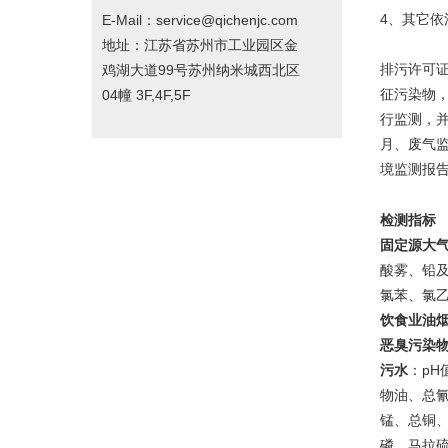
4、其它
E-Mail：service@qichenjc.com
地址：江苏省苏州市工业园区金
排污许可
鸡湖大道99号苏州纳米城西北区
征污染物
04幢 3F,4F,5F
行监测，
月、废气
境监测报
检测指标
固定源大气
酸雾、铅
氯苯、氯乙
饮食业油
恶臭污染物
污水
：pH
物油、总
锰、总铜
磷、马拉硫