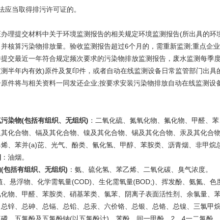
依法应当取得排污许可证的。
证办理提交材料中关于环境监测报告的相关规定环境监测报告(所出具的环
，并核算污染物排放量。验收监测报告超过6个月的，需重新监测;重点企
并提交最近一年符合规定频次要求的污染物排放监测报告，废水监测每季度
监测半年内有效)原件及复印件，或者自动在线监测设备日常监管部门出具
告原件将与相关资料一同发还企业;按要求安装污染物排放自动在线监测设
污染物(包括有组织、无组织)
：二氧化硫、氮氧化物、氟化物、甲醛、苯
及其化合物、镉及其化合物、镍及其化合物、锡及其化合物、汞及其化合
烯、苯并(a)芘、光气、酚类、氰化氢、甲醇、苯胺类、沥青烟、非甲烷总
烟
：油烟。
(包括有组织、无组织)
：氨、硫化氢、苯乙烯、二氧化碳、臭气浓度。
值、悬浮物、化学需氧量(COD)、生化需氧量(BOD;)、挥发酚、氨氮
氰化物、甲醛、苯胺类、硝基苯类、氯苯、阴离子表面活性剂、余氯量、
、总锌、总砷、总镉、总铅、总汞、六价铬、总银、总铬、总镍、三氯甲
磷、五氯酚及五氯酚钠(以五氯酚计)、苯酚、间一甲酚、2，4一二氯酚