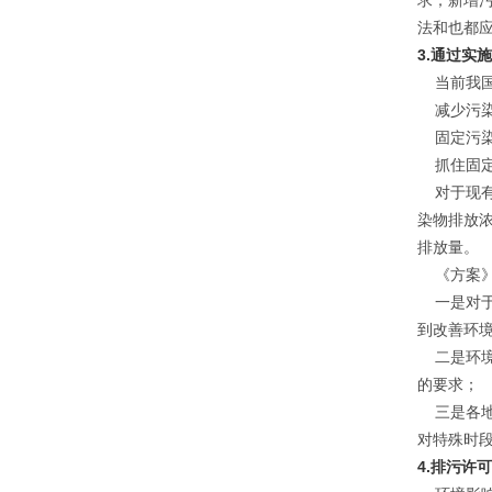
求；新增
法和也都
3.通过实
当前我国
减少污染
固定污染
抓住固定
对于现有
染物排放
排放量。
《方案》
一是对于
到改善环
二是环境
的要求；
三是各地
对特殊时
4.排污许