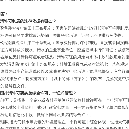
问答：
排污许可制度的法律依据有哪些？
环境保护法》第四十五条规定：国家依照法律规定实行排污许可管理制度
排污许可证的要求排放污染物；未取得排污许可证的，不得排放污染物。
水污染防治法》第二十条规定：国家实行排污许可制度。直接或者间接向
可证方可排放的废水、污水的企业事业单位，应当取得排污许可证；城镇
事业单位无排污许可证或者违反排污许可证的规定向水体排放前款规定的
大气污染防治法》第十九条规定：排放工业废气或者本法第七十八条规定
的燃煤热源生产运营单位以及其他依法实行排污许可管理的单位，应当取
染物排放许可制实施方案》（以下简称《方案》）的发布，是落实党中央
骤的指导性文件。
我国排污许可要实施综合许可、一证式管理？
许可，是指将一个企业或者排污单位的污染物排放许可在一个排污许可证
更好地减轻企业负担，减少行政审批数量；另一方面是避免为了单纯降低
充分运用信息化手段，做好不同环境要素的综合许可。
理既指大气和水等要素的环境管理在一个许可证中综合体现，也指大气和