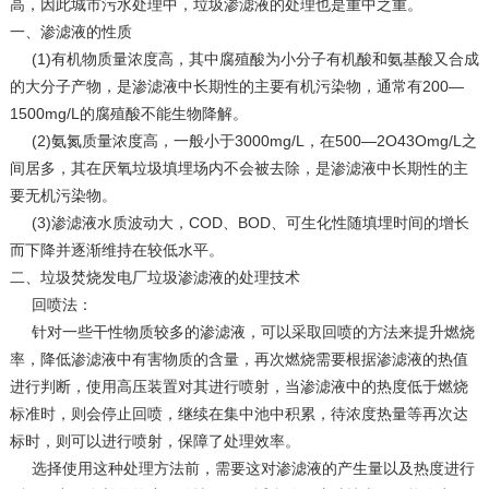
高，因此城市污水处理中，垃圾渗滤液的处理也是重中之重。
一、渗滤液的性质
(1)有机物质量浓度高，其中腐殖酸为小分子有机酸和氨基酸又合成
的大分子产物，是渗滤液中长期性的主要有机污染物，通常有200—
1500mg/L的腐殖酸不能生物降解。
(2)氨氮质量浓度高，一般小于3000mg/L，在500—2O43Omg/L之
间居多，其在厌氧垃圾填埋场内不会被去除，是渗滤液中长期性的主
要无机污染物。
(3)渗滤液水质波动大，COD、BOD、可生化性随填埋时间的增长
而下降并逐渐维持在较低水平。
二、垃圾焚烧发电厂垃圾渗滤液的处理技术
回喷法：
针对一些干性物质较多的渗滤液，可以采取回喷的方法来提升燃烧
率，降低渗滤液中有害物质的含量，再次燃烧需要根据渗滤液的热值
进行判断，使用高压装置对其进行喷射，当渗滤液中的热度低于燃烧
标准时，则会停止回喷，继续在集中池中积累，待浓度热量等再次达
标时，则可以进行喷射，保障了处理效率。
选择使用这种处理方法前，需要这对渗滤液的产生量以及热度进行