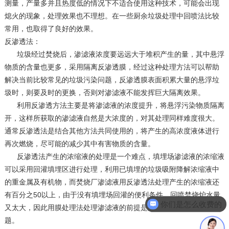
测量，产量多并且热度低的情况下不适合使用这种技术，可能会出现
熄火的现象，处理效果也不理想。在一些厨余垃圾处理中回喷法比较
常用，也取得了良好的效果。
反渗透法：
垃圾经过焚烧后，渗滤液浓度要远远大于堆积产生的量，其中悬浮
物质的含量也更多，采用隔离反渗透膜，经过这种处理方法可以帮助
解决当前比较常见的垃圾污染问题，反渗透膜表面积累大量的悬浮垃
圾时，则要及时的更换，否则对渗滤液不能发挥巨大隔离效果。
利用反渗透方法主要是将渗滤液的浓度提升，将悬浮污染物质隔离
开，这样所获取的渗滤液自然是大浓度的，对其处理同样难度很大。
通常反渗透法是结合其他方法共同使用的，将产生的高浓度液体进行
再次燃烧，尽可能的减少其中有害物质的含量。
反渗透法产生的浓缩液的处理是一个难点，填埋场渗滤液的浓缩液
可以采用回灌填埋区进行处理，利用已填埋的垃圾吸附降解浓缩液中
的重金属及有机物，而焚烧厂渗滤液用反渗透法处理产生的浓缩液还
有百分之50以上，由于没有填埋场回灌的便利条件，回喷焚烧炉水量
你们是怎么收费的
又太大，因此用膜处理法处理渗滤液的前提是解决浓缩液的处理问
题。