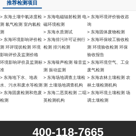
推荐检测项目
> 东海土壤中氡浓度检
> 东海电磁辐射检测 电
> 东海环境评价验收咨
测 氡气检测 室内氡检
磁环境检测
询
测
> 东海水质测试
> 东海固体废物检测
> 东海环境影响评价检
> 东海排污许可证例行
> 东海环保竣工验收检
测 环评现状检测 环境
检测 排污检测
测 环境验收检测 环保
影响评价及监测价格
验收报告
环境影响评价及监测标
> 东海噪声检测 噪音监
> 东海环境空气、工业
准
测 振动监测
废气检测
> 东海地下水、地表
> 东海场地调查土壤检
> 东海农林土壤检测 农
水、污水和废水等检测
测 土壤场地调查机构
林土壤检测机构
> 东海固废检测和危废
> 东海二恶英检测 二噁
> 东海环境土壤检测 场
检测
英检测机构
调土壤检测
400-118-7665