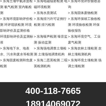
> 东海土壤中氡浓度检
> 东海电磁辐射检测 电
> 东海环境评价验收咨
测 氡气检测 室内氡检
磁环境检测
询
测
> 东海水质测试
> 东海固体废物检测
> 东海环境影响评价检
> 东海排污许可证例行
> 东海环保竣工验收检
测 环评现状检测 环境
检测 排污检测
测 环境验收检测 环保
影响评价及监测价格
验收报告
环境影响评价及监测标
> 东海噪声检测 噪音监
> 东海环境空气、工业
准
测 振动监测
废气检测
> 东海地下水、地表
> 东海场地调查土壤检
> 东海农林土壤检测 农
水、污水和废水等检测
测 土壤场地调查机构
林土壤检测机构
> 东海固废检测和危废
> 东海二恶英检测 二噁
> 东海环境土壤检测 场
检测
英检测机构
调土壤检测
400-118-7665
18914069072