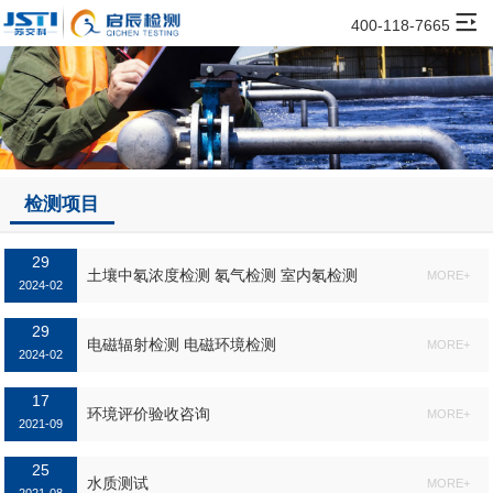
400-118-7665
检测项目
29
土壤中氡浓度检测 氡气检测 室内氡检测
MORE+
2024-02
29
电磁辐射检测 电磁环境检测
MORE+
2024-02
17
环境评价验收咨询
MORE+
2021-09
25
水质测试
MORE+