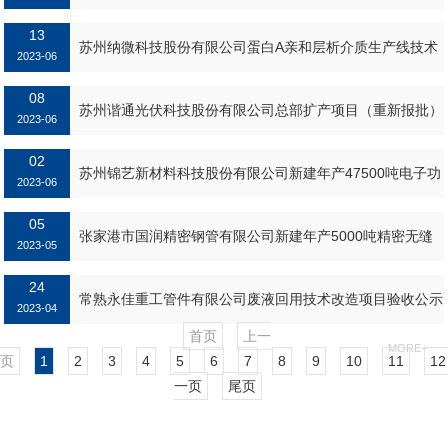
13
苏州纳微科技股份有限公司蛋白A亲和层析介质生产线技术
2023-06
改造项目 竣工环境保护验收公示...
08
MORE+
苏州谐通光伏科技股份有限公司总部扩产项目（重新报批）
2023-06
第一阶段验收公示...
02
MORE+
苏州锦艺新材料科技股份有限公司新建年产47500吨电子功
2023-06
能材料项目验收公示...
05
MORE+
张家港市国润精密钢管有限公司新建年产5000吨精密无缝
2023-05
钢管项目第一阶段验收公示...
24
MORE+
常熟永佳重工管件有限公司废液回用技术改造项目验收公示
2023-04
首页
上一
MORE+
页
1
2
3
4
5
6
7
8
9
10
11
12
一页
尾页