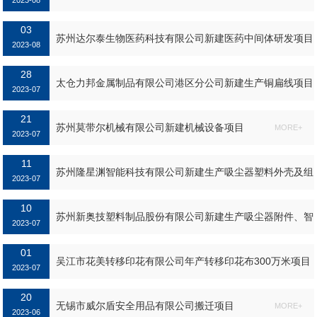
2023-08
套产品项目第一阶段验收公示...
03
MORE+
苏州达尔泰生物医药科技有限公司新建医药中间体研发项目
2023-08
28
MORE+
太仓力邦金属制品有限公司港区分公司新建生产铜扁线项目
2023-07
21
MORE+
苏州莫带尔机械有限公司新建机械设备项目
MORE+
2023-07
11
苏州隆星渊智能科技有限公司新建生产吸尘器塑料外壳及组
2023-07
件项目第一阶段验收公示...
10
MORE+
苏州新奥技塑料制品股份有限公司新建生产吸尘器附件、智
2023-07
能窗帘配件、精密零部件项目竣...
01
MORE+
吴江市花美转移印花有限公司年产转移印花布300万米项目
2023-07
第一阶段竣工环境保护验收公示...
20
MORE+
无锡市威尔盾安全用品有限公司搬迁项目
MORE+
2023-06