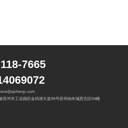
-118-7665
14069072
vice@qichenjc.com
省苏州市工业园区金鸡湖大道99号苏州纳米城西北区04幢