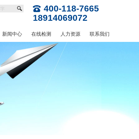
400-118-7665
18914069072
新闻中心
在线检测
人力资源
联系我们