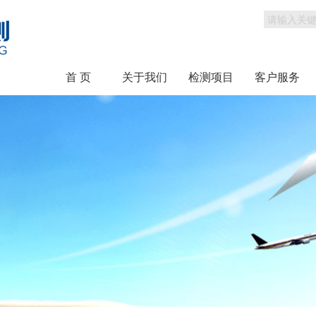
首 页
关于我们
检测项目
客户服务