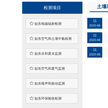
土壤
检测项目
11

如东电磁辐射检测
2020-08
11

如东空气和土壤中氡检测
2020-08
11

如东水和废水监测
2020-08

如东空气和废气监测

如东噪声和振动监测

如东环保验收检测