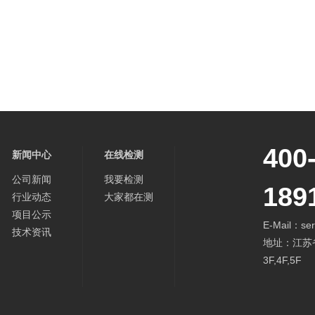
400
新闻中心
在线检测
公司新闻
我要检测
189
行业动态
大家都在测
项目公示
E-Mail：ser
技术资讯
地址：江苏
3F,4F,5F