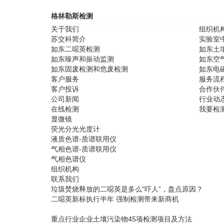
格林勒斯检测
关于我们
组织机
苏交科简介
实验室
如东二噁英检测
如东土
如东噪声和振动监测
如东空
如东固废检测和危废检测
如东电
客户服务
服务流
客户投诉
合作伙
公司新闻
行业动
在线检测
我要检
显微镜
荧光分光光度计
液质色谱-质谱联用仪
气相色谱-质谱联用仪
气相色谱仪
组织机构
联系我们
垃圾焚烧释放的二噁英是多么“吓人”，盘点原因？
二噁英新标执行半年 强制检测带来新商机
重点行业企业土壤污染物45项检测项目及方法