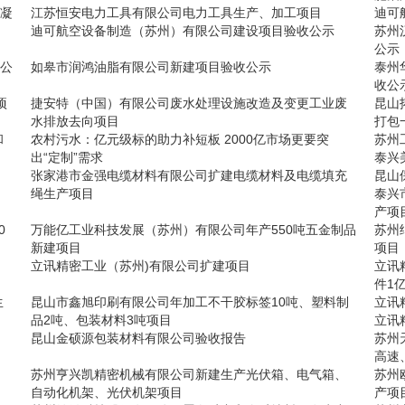
混凝
江苏恒安电力工具有限公司电力工具生产、加工项目
迪可
迪可航空设备制造（苏州）有限公司建设项目验收公示
苏州
公示
收公
如皋市润鸿油脂有限公司新建项目验收公示
泰州
收公
项
捷安特（中国）有限公司废水处理设施改造及变更工业废
昆山
水排放去向项目
打包
和
农村污水：亿元级标的助力补短板 2000亿市场更要突
苏州
出“定制”需求
泰兴
张家港市金强电缆材料有限公司扩建电缆材料及电缆填充
昆山
绳生产项目
泰兴
产项
0
万能亿工业科技发展（苏州）有限公司年产550吨五金制品
苏州
新建项目
项目
立讯精密工业（苏州)有限公司扩建项目
立讯
件1
生
昆山市鑫旭印刷有限公司年加工不干胶标签10吨、塑料制
立讯
品2吨、包装材料3吨项目
立讯
昆山金硕源包装材料有限公司验收报告
苏州
高速
苏州亨兴凯精密机械有限公司新建生产光伏箱、电气箱、
苏州欧
自动化机架、光伏机架项目
产项