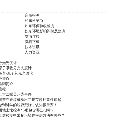
启辰检测
如东检测项目
如东环保验收检测
如东环境影响评价及监测
友情连接
资料下载
技术资讯
人力资源
分光光度计
原子吸收分光光度计
色谱-原子荧光光谱仪
色谱仪
检测简介
流程
五大二噁英污染事件
闸蟹在香港被验出二噁英超标事件说起
做到科学的垃圾焚烧，认知很重要！
用地土壤检测45项包含哪些指标？
土壤检测中常见污染物检测方法有哪些？