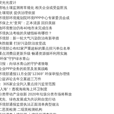
荧光光度计
用地土壤监测将常规化 相关企业或受益匪浅
土壤现状 提供治理依据
环境部环境规划院环境PPP中心专家委员会成
环保之大“变局”：正本清源 回归美丽
地环境整治仍有40地市未完成任务
环境执法考核的关键指标有哪些？
环境部：新一轮大气污染防治有新举措
决胜能量 打好污染防治攻坚战
环境部公布82家严重超标的重点排污单位名单
重点消费品更新升级 畅通资源循环利用实施
能环保”守护绿水青山
日报：向绿水青山的守护者致敬
企业PPP业务的前景及发展战略
环境部通报11月全国“12369” 环保举报办理情
公益诉讼去年立案超三万件
： 305家企业列入重点排污监管范围
“入海”！透视海南海上环卫制度
分类带动产业创新 2020年垃圾分类市场将释放
优先、绿色发展成为共识和自觉行动
环境部通报监督执法正面清单典型做法
二恶英检测 二噁英检测机构