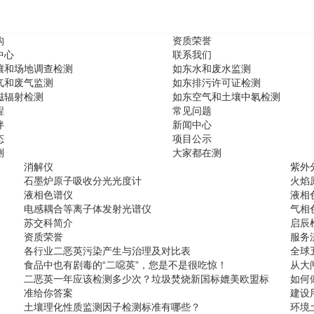
构
资质荣誉
中心
联系我们
壤和场地调查检测
如东水和废水监测
气和废气监测
如东排污许可证检测
磁辐射检测
如东空气和土壤中氡检测
程
常见问题
伴
新闻中心
态
项目公示
测
大家都在测
消解仪
紫外
石墨炉原子吸收分光光度计
火焰
液相色谱仪
液相
电感耦合等离子体发射光谱仪
气相
苏交科简介
启辰
资质荣誉
服务
各行业二恶英污染产生与治理及对比表
全球
食品中也有剧毒的“二噁英”，您是不是很吃惊！
从大
二恶英一年应该检测多少次？垃圾焚烧新国标媲美欧盟标
如何
准给你答案
建设
土壤理化性质监测因子检测标准有哪些？
环境