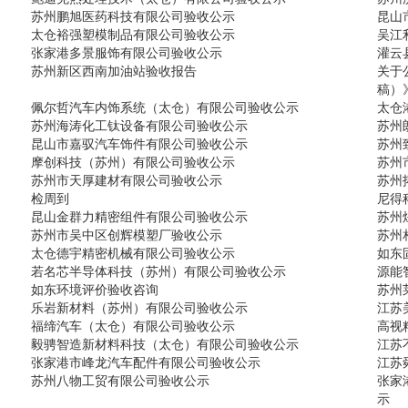
苏州鹏旭医药科技有限公司验收公示
昆山
太仓裕强塑模制品有限公司验收公示
吴江
张家港多景服饰有限公司验收公示
灌云
苏州新区西南加油站验收报告
关于
稿）
佩尔哲汽车内饰系统（太仓）有限公司验收公示
太仓
苏州海涛化工钛设备有限公司验收公示
苏州
昆山市嘉驭汽车饰件有限公司验收公示
苏州
摩创科技（苏州）有限公司验收公示
苏州
苏州市天厚建材有限公司验收公示
苏州
检周到
尼得
昆山金群力精密组件有限公司验收公示
苏州
苏州市吴中区创辉模塑厂验收公示
苏州
太仓德宇精密机械有限公司验收公示
如东
若名芯半导体科技（苏州）有限公司验收公示
源能
如东环境评价验收咨询
苏州
乐岩新材料（苏州）有限公司验收公示
江苏
福缔汽车（太仓）有限公司验收公示
高视
毅骋智造新材料科技（太仓）有限公司验收公示
江苏
张家港市峰龙汽车配件有限公司验收公示
江苏
苏州八物工贸有限公司验收公示
张家
示