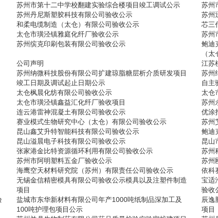
苏州市第十二中学校翻建实验综合楼项目竣工调试公示
苏州
苏州丹尼斯塑胶科技有限公司验收公示
苏州
和柔电缆制造（太仓）有限公司验收公示
芯三
太仓市璜泾镇雅庭化纤厂验收公示
苏州
苏州缤克印刷包装有限公司验收公示
鲍迪
（太
公司声明
江苏
苏州纳微科技股份有限公司扩建琼脂糖层析介质研发项目
苏州
竣工日期及调试起止日期公示
自主
太仓枫晨化纺有限公司验收公示
太仓
太仓市璜泾镇鑫益汇化纤厂验收项目
苏州
连云港雷神混凝土有限公司验收公示
优涂
赛业模式生物研究中心（太仓）有限公司验收公示
苏州
昆山鑫艾升特智能科技有限公司验收公示
鲍迪
昆山溢晨电子科技有限公司验收公示
昆山
张家港金比特资源循环利用有限公司验收公示
苏州
苏州市阿明塑料五金厂验收公示
苏州
海鹰空天材料研究院（苏州）有限责任公司验收公示
依科
无锡金信精密模具有限公司验收公示模具以及注塑件制造
宝适
项目
验收
验
盐城市东华新材料有限公司年产1000吨纸制品深加工及
辰逸
100吨护理包项目公示
项目