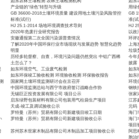
如东农林土壤检测 农林土壤检测机构
如东
产业链的“绿色”转型与升级
用绿
GB 36600-2018土壤环境质量 建设用地土壤污染风险管控
GB 
标准(试行)
准(试
HJ 25.1-2014 场地环境调查技术导则
HJ 
2020年危废行业研究报告
以政
安徽通报第二次全国污染源普查情况
环评
了解2020年中国环保行业市场现状与发展趋势 智慧化趋势
上海
明显
垃圾
历经多轮督察、自查，环境污染问题仍然突出 中铝广西稀
今年
土怎么了？
披露
提
如东环境空气、工业废气检测
如东
如东环保竣工验收检测 环境验收检测 环保验收报告
如东
测
国家网土壤环境监测研讨会在京召开
环境
中国环境监测总站与西宁市政府签订战略合作协
钢铁
无锡巨正投资发展有限公司 项目公示
张家
启东绿野包装材料有限公司包装用气柱袋生产项目
江苏
天成-竣工及调试验收公示
元码
罗特曼（苏州）贸易有限公司新建项目竣工日期
海门
小
罗特曼（苏州）贸易有限公司新建项目验收公示
海门
项目
烤
苏州苏木世家木制品有限公司木制品加工项目验收公示
阿思
胞治