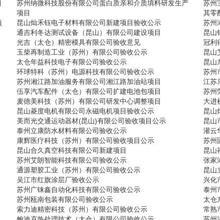
目
苏州纳微科技股份有限公司蛋白质亲和介质填料研发生产
苏州
项目
其零
项
昆山灿禾钰电子材料有限公司新建项目验收公示
苏州
通吉利冬达测试设备（昆山）有限公司建设项目
昆山
光吉（太仓）精密模具有限公司验收意见
冠利
玉柴再制造工业（苏州）有限公司验收公示
昆山
太仓年益科技电子有限公司验收公示
昆山
环球特科（苏州）电源科技有限公司验收公示
苏州
苏州湘江路加油服务有限公司湘江路加油站项目
江苏
伍享汽车配件（太仓）有限公司扩建电池包项目
苏州
麦德美科技（苏州）有限公司研发中心调整项目
大进
昆山菱度电机有限公司永磁电机项目验收公示
昆山
美而光交通运动器材(昆山)有限公司验收项目公示
昆山
泰州立康防水材料有限公司验收公示
灌云
康辉医疗科技（苏州）有限公司验收项目公示
苏州
昆山合久真空科技有限公司新建项目
昆山
苏州艾朗智能科技有限公司验收公示
张家
通源塑胶工业（苏州）有限公司验收公示
昆山
吴江市红旗涂层厂验收公示
兴化
苏州广铼鑫自动化科技有限公司验收公示
泰州
苏州瓯南包装有限公司验收公示
太仓
索力迪精密科技（苏州）有限公司验收公示
常熟
鲍迪克热处理技术（太仓）有限公司验收公示
苏州