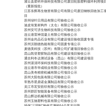
灌云县星钤环保科技有限公司废旧轮胎塑料循环利用项
（重新报批）
江苏东辉再生物资有限公司有限公司废旧钢铁回收加工
目
苏州绿叶日用品有限公司验收公示
迪皮埃复材构件（太仓）有限公司验收公示
苏州安可济生物科技有限公司验收公示
连云港雷神混凝土有限公司验收公示
苏州金尚品石业有限公司建设项目验收固废专项
苏州沃朗德热能有限公司固废专项公示
麦德美科技（苏州）有限公司扩建项目验收公示
昆山凯登塑胶制品有限公司建设项目验收公示
通吉利冬达测试设备（昆山）有限公司建设项目
苏州湛清环保科技有限公司验收公示
连云港市华成纸业有限公司验收公示
昆山美奇精密机械有限公司项目公示
苏州大阳包装有限公司验收公示
常熟市星鼎诺金属制品有限公司验收公示
吴江市宏安纺织有限公司验收公示
苏州群匠智能装备有限公司验收公示
昆山辉达机械有限公司验收公示
苏州玉驰塑料包装有限公司验收公示
环保“三同时”验收监测的54个常见问题