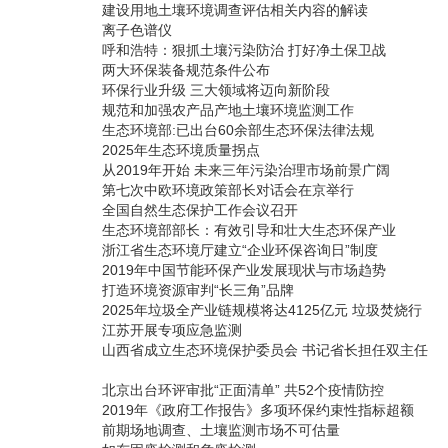
建设用地土壤环境调查评估相关内容的解读
离子色谱仪
呼和浩特：狠抓土壤污染防治 打好净土保卫战
两大环保装备规范条件公布
环保行业升级 三大领域将迈向新阶段
规范和加强农产品产地土壤环境监测工作
生态环境部:已出台60余部生态环保法律法规
2025年生态环境质量拐点
从2019年开始 未来三年污染治理市场前景广阔
第七次中欧环境政策部长对话会在京举行
全国自然生态保护工作会议召开
生态环境部部长：有效引导和壮大生态环保产业
浙江省生态环境厅建立“企业环保咨询日”制度
2019年中国节能环保产业发展现状与市场趋势
打造环境资源审判“长三角”品牌
2025年垃圾全产业链规模将达4125亿元 垃圾焚烧行
江苏开展专项应急监测
山西省成立生态环境保护委员会 书记省长担任双主任
北京出台环评审批“正面清单” 共52个疫情防控
2019年《政府工作报告》多项环保约束性指标超额
前期场地调查、土壤监测市场不可估量