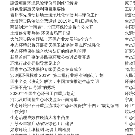
建设项目环境风险评价导则修订解读
原子
绿色发展惠民增利项目重要性
工矿
泰州率先启动耕地土壤地球化学监测与评价工作
把脉
土壤污染防治法全票通过 2019年1月1日起实施
生态
两部制定“时间表”，全国环保设施将向公众开
中国
土壤修复受热捧 环保市场再升温
水源
大气污染防治领域：环保产业发展的6个方向
生态
生态环境部将开展蓝天保卫战评估 重点区域强化
生态
生态环境保护综合执法队伍的组建和管理
汇聚
新昌首例刑事附带民事环境公益诉讼案开庭
生态
环境行政处罚指导意见出台
推动
国家生态环境保护专家委员会在京成立
“智
涉3项环保标准 2019年第二批行业标准制修订计划
人民
四中全会《决定》解读：中国加快推进生态文明
环保
环保不是“口号派”的秀场
生态
2020年全国生态环保工作重点划定
环境
河北及时调整生态环境监管正面清单
宁夏
生态环境部召开重点流域水生态环境保护“十四五”规划编制
环卫
工作安排
垃圾
生态治理成效在疫情大考中凸显
生态
江苏今年将启动省级绿色工厂建设
生态
如东环境土壤检测 场调土壤检测
如东