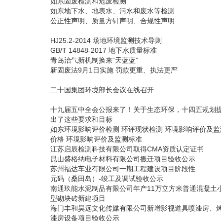
如东固废检测和危废检测
如东地下水、地表水、污水和废水等检测
公正性声明、质量方针声明、合规性声明
HJ25.2-2014 场地环境监测技术导则
GB/T 14848-2017 地下水质量标准
青岛治气新机制换来“天蓝蓝”
新固废法9月1日实施 罚款更重、执法更严
二十国集团环境部长会议在线召开
十九届五中全会公报来了！关于生态环保，十四五规划
出了这些要求和目标
如东环境影响评价检测 环评现状检测 环境影响评价及监
价格 环境影响评价及监测标准
江苏启辰检测科技有限公司取得CMA资质认定证书
昆山盛格纳电子材料有限公司搬迁项目验收公示
苏州福达车业有限公司一期工程建设项目阶段性
元码（桑田岛）-竣工及调试验收公示
南通玖能水泥制品有限公司年产11万立方米普通混凝土
型砌块砖新建项目
海门丰和昊远文化传媒有限公司新增影视道具喷漆房、
漆房设备项目验收公示