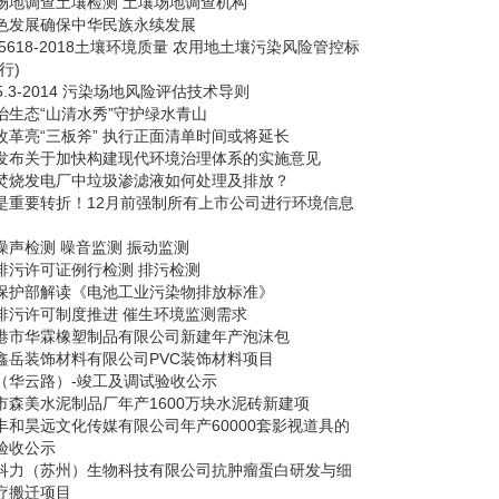
场地调查土壤检测 土壤场地调查机构
色发展确保中华民族永续发展
15618-2018土壤环境质量 农用地土壤污染风险管控标
行)
25.3-2014 污染场地风险评估技术导则
治生态“山清水秀”守护绿水青山
改革亮“三板斧” 执行正面清单时间或将延长
发布关于加快构建现代环境治理体系的实施意见
焚烧发电厂中垃圾渗滤液如何处理及排放？
是重要转折！12月前强制所有上市公司进行环境信息
噪声检测 噪音监测 振动监测
排污许可证例行检测 排污检测
保护部解读《电池工业污染物排放标准》
排污许可制度推进 催生环境监测需求
港市华霖橡塑制品有限公司新建年产泡沫包
鑫岳装饰材料有限公司PVC装饰材料项目
（华云路）-竣工及调试验收公示
市森美水泥制品厂年产1600万块水泥砖新建项
丰和昊远文化传媒有限公司年产60000套影视道具的
验收公示
科力（苏州）生物科技有限公司抗肿瘤蛋白研发与细
疗搬迁项目