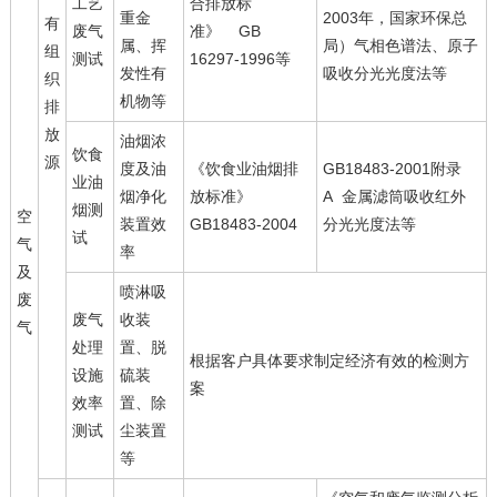
工艺
合排放标
重金
2003年，国家环保总
有
废气
准》 GB
属、挥
局）气相色谱法、原子
组
测试
16297-1996等
发性有
吸收分光光度法等
织
机物等
排
放
油烟浓
饮食
源
度及油
《饮食业油烟排
GB18483-2001附录
业油
烟净化
放标准》
A 金属滤筒吸收红外
烟测
空
装置效
GB18483-2004
分光光度法等
试
气
率
及
喷淋吸
废
废气
收装
气
处理
置、脱
根据客户具体要求制定经济有效的检测方
设施
硫装
案
效率
置、除
测试
尘装置
等