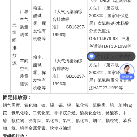
《空气和废气监测分析
粉尘、
方法》（第四版，
厂界
《大气污染物综
酸碱
2003年，国家环保总
空气
合排放标
雾、挥
局）次氯酸钠-水杨酸
无
质量
准》 GB16297-
发性有
分光光度法
组
测试
1996等
机物等
GB/T14679-93、气相
织
色谱法HJ/T33-1999等
排
放
你们是怎么收费的
粉尘、
《空气和废气监测分析
车间
《大气污染物综
你们实验室，检测中心在哪里
源
酸碱
方法》（第四版，
空气
合排放标
雾、挥
2003年，国家环保总
质量
准》 GB16297-
发性有
局）硫氰酸汞分光光度
测试
1996等
机物等
法HJ/T27-1999等
固定排放源：
烟气黑度、氟化物、镍、锡、镉、镉、氟化氢、硫酸雾、铅、苯并(a)
芘、氮氧化物、二氧化硫、非甲烷总烃、酚类化合物、铬酸雾、甲
醇、颗粒物、沥青烟、氯化氢、氯气、氰化氢、烟尘、颗粒物、苯系
物、氨、铅等金属元素、饮食业油烟
无组织排放：