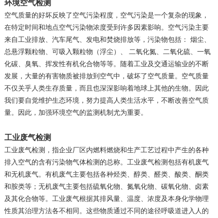
环境空气检测
空气质量的好坏反映了空气污染程度，空气污染是一个复杂的现象，
在特定时间和地点空气污染物浓度受到许多因素影响。空气污染主要
来自工业排放、汽车尾气、发电和焚烧排放等，污染物包括： 烟尘、
总悬浮颗粒物、可吸入颗粒物（浮尘）、 二氧化氮、二氧化硫、一氧
化碳、臭氧、挥发性有机化合物等等。随着工业及交通运输业的不断
发展，大量的有害物质被排放到空气中，破坏了空气质量。空气质量
不仅关乎人类生存质量，而且也深深影响着地球上其他的生物。因此
我们要自觉维护生态环境，努力提高人类生活水平，不断改善空气质
量。因此，加强环境空气的监测机制尤为重要。
工业废气检测
工业废气检测，指企业厂区内燃料燃烧和生产工艺过程中产生的各种
排入空气的含有污染物气体检测的总称。工业废气检测包括有机废气
和无机废气。有机废气主要包括各种烃类、醇类、醛类、酸类、酮类
和胺类等；无机废气主要包括硫氧化物、氮氧化物、碳氧化物、卤素
及其化合物等。工业废气根据其排风量、温度、浓度及本身化学物理
性质其治理方法各不相同。这些物质通过不同的途径呼吸道进入人的