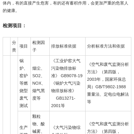
体内，有的直接产生危害，有的还有蓄积作用，会更加严重的危害人
的健康。
检测项目：
分
检测因
项目
排放标准依据
分析标准方法和依据
类
子
锅
《工业炉窑大气
《空气和废气监测分析
炉、
烟尘、
污染物排放标
方法》（第四版，
窑炉
SO2、
准》 GB9078-19
2003年，国家环保总
等燃
NOX、
《锅炉大气污染
局）GB/T9802-1988
烧型
烟气黑
物排放标准》
重量法、定电位电解法
废气
度等
GB13271-
等
测试
2001等
颗粒
物、酸
《空气和废气监测分析
生产
《大气污染物综
碱雾、
方法》（第四版，