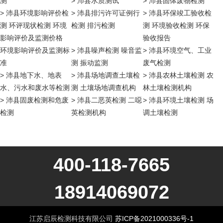
测
> 沛县水质测试
> 沛县固体废物检测
> 沛县环境影响评价检
> 沛县排污许可证例行
> 沛县环保竣工验收检
测 环评现状检测 环境
检测 排污检测
测 环境验收检测 环保
影响评价及监测价格
验收报告
环境影响评价及监测标
> 沛县噪声检测 噪音监
> 沛县环境空气、工业
准
测 振动监测
废气检测
> 沛县地下水、地表
> 沛县场地调查土壤检
> 沛县农林土壤检测 农
水、污水和废水等检测
测 土壤场地调查机构
林土壤检测机构
> 沛县固废检测和危废
> 沛县二恶英检测 二噁
> 沛县环境土壤检测 场
检测
英检测机构
调土壤检测
400-118-7665
18914069072
江苏启辰检测科技有限公司
苏ICP备2021000336号-1