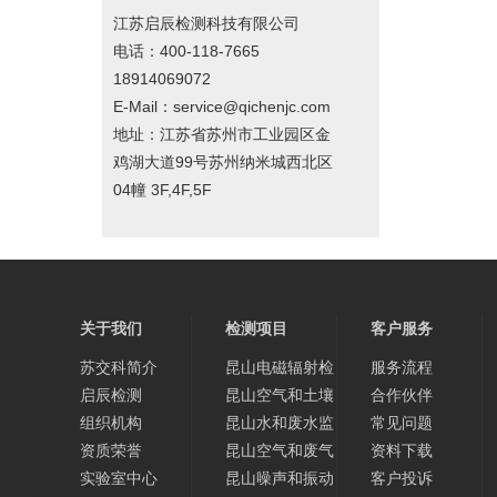
江苏启辰检测科技有限公司
电话：400-118-7665
18914069072
E-Mail：service@qichenjc.com
地址：江苏省苏州市工业园区金
鸡湖大道99号苏州纳米城西北区
04幢 3F,4F,5F
关于我们
检测项目
客户服务
苏交科简介
昆山电磁辐射检
服务流程
启辰检测
测
昆山空气和土壤
合作伙伴
组织机构
中氡检测
昆山水和废水监
常见问题
资质荣誉
测
昆山空气和废气
资料下载
实验室中心
监测
昆山噪声和振动
客户投诉