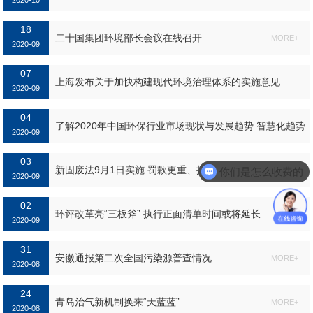
2020-10
土怎么了？...
18
MORE+
二十国集团环境部长会议在线召开
MORE+
2020-09
07
上海发布关于加快构建现代环境治理体系的实施意见
2020-09
04
MORE+
了解2020年中国环保行业市场现状与发展趋势 智慧化趋势
2020-09
明显
03
MORE+
新固废法9月1日实施 罚款更重、执法更严
你们是怎么收费的
MORE+
2020-09
02
环评改革亮“三板斧” 执行正面清单时间或将延长
2020-09
31
MORE+
安徽通报第二次全国污染源普查情况
MORE+
2020-08
24
青岛治气新机制换来“天蓝蓝”
MORE+
2020-08