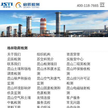
400-118-7665
格林勒斯检测
关于我们
组织机构
资质荣誉
启辰检测
苏交科简介
实验室中心
联系我们
昆山检测项目
昆山二噁英检测
昆山土壤和场地
昆山水和废水监
昆山环保验收检
调查检测
测
测
昆山噪声和振动
昆山空气和废气
昆山排污许可证
监测
监测
检测
昆山环境影响评
昆山固废检测和
昆山电磁辐射检
价及监测
危废检测
测
昆山空气和土壤
友情连接
客户服务
中氡检测
服务流程
常见问题
资料下载
客户投诉
合作伙伴