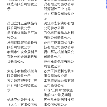
制造有限公司验收公
品有限公司验收公示
示
通源塑胶工业（苏
州）有限公司验收公
示
昆山立烽五金制品有
吴江市宏安纺织有限
限公司验收公示
公司验收公示
吴江市红旗涂层厂验
兴化市回春防水材料
收公示
有限公司验收公示
苏州群匠智能装备有
苏州广铼鑫自动化科
限公司验收公示
技有限公司验收公示
泰州市中安金属制品
昆山辉达机械有限公
有限公司金属磨料项
司验收公示
目验收公示
苏州瓯南包装有限公
司验收公示
太仓东泰精密机械有
苏州玉驰塑料包装有
限公司验收公示
限公司验收公示
索力迪精密科技（苏
常熟市福民台板有限
州）有限公司验收公
公司验收公示
示
环保“三同时”验收监
测的54个常见问题
鲍迪克热处理技术
苏州洪创医药科技有
（太仓）有限公司验
限公司验收公示