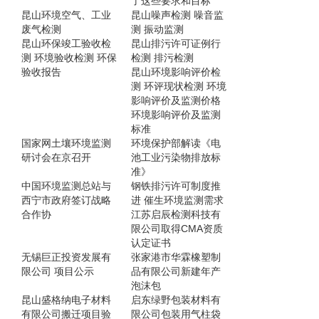
了这些要求和目标
昆山环境空气、工业
昆山噪声检测 噪音监
废气检测
测 振动监测
昆山环保竣工验收检
昆山排污许可证例行
测 环境验收检测 环保
检测 排污检测
验收报告
昆山环境影响评价检
测 环评现状检测 环境
影响评价及监测价格
环境影响评价及监测
标准
国家网土壤环境监测
环境保护部解读《电
研讨会在京召开
池工业污染物排放标
准》
中国环境监测总站与
钢铁排污许可制度推
西宁市政府签订战略
进 催生环境监测需求
合作协
江苏启辰检测科技有
限公司取得CMA资质
认定证书
无锡巨正投资发展有
张家港市华霖橡塑制
限公司 项目公示
品有限公司新建年产
泡沫包
昆山盛格纳电子材料
启东绿野包装材料有
有限公司搬迁项目验
限公司包装用气柱袋