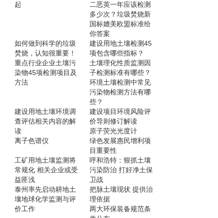
起
二恶英一年应该检测
多少次？垃圾焚烧新
国标媲美欧盟标准给
你答案
如何做到科学的垃圾
建设用地土壤检测45
焚烧，认知很重要！
项包含哪些指标？
重点行业企业土壤污
土壤理化性质监测因
染物45项检测项目及
子检测标准有哪些？
方法
环境土壤检测中常见
污染物检测方法有哪
些？
建设用地土壤环境调
建设项目环境风险评
查评估相关内容的解
价导则修订解读
读
原子荧光光度计
离子色谱仪
绿色发展惠民增利项
目重要性
工矿用地土壤监测将
呼和浩特：狠抓土壤
常规化 相关企业或受
污染防治 打好净土保
益匪浅
卫战
泰州率先启动耕地土
把脉土壤现状 提供治
壤地球化学监测与评
理依据
价工作
两大环保装备规范条