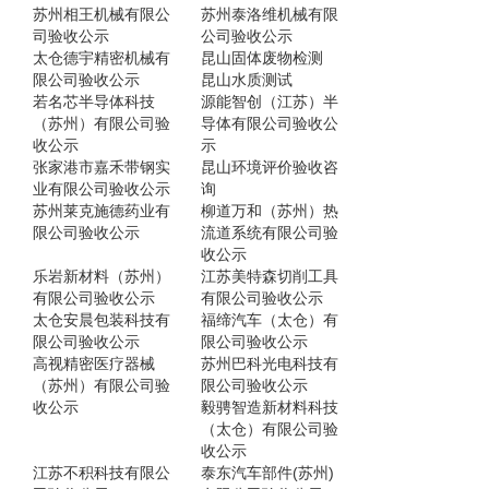
苏州相王机械有限公
苏州泰洛维机械有限
司验收公示
公司验收公示
太仓德宇精密机械有
昆山固体废物检测
限公司验收公示
昆山水质测试
若名芯半导体科技
源能智创（江苏）半
（苏州）有限公司验
导体有限公司验收公
收公示
示
张家港市嘉禾带钢实
昆山环境评价验收咨
业有限公司验收公示
询
苏州莱克施德药业有
柳道万和（苏州）热
限公司验收公示
流道系统有限公司验
收公示
乐岩新材料（苏州）
江苏美特森切削工具
有限公司验收公示
有限公司验收公示
太仓安晨包装科技有
福缔汽车（太仓）有
限公司验收公示
限公司验收公示
高视精密医疗器械
苏州巴科光电科技有
（苏州）有限公司验
限公司验收公示
收公示
毅骋智造新材料科技
（太仓）有限公司验
收公示
江苏不积科技有限公
泰东汽车部件(苏州)