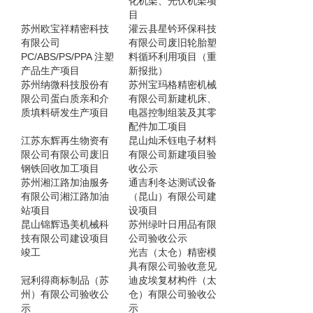
化机架、光伏机架项
目
苏州欧宝祥精密科技
灌云县星钤环保科技
有限公司
有限公司废旧轮胎塑
PC/ABS/PS/PPA 注塑
料循环利用项目（重
产品生产项目
新报批）
苏州纳微科技股份有
苏州宝玛格精密机械
限公司蛋白质亲和介
有限公司新建机床、
质填料研发生产项目
电器控制组装及其零
配件加工项目
江苏东辉再生物资有
昆山灿禾钰电子材料
限公司有限公司废旧
有限公司新建项目验
钢铁回收加工项目
收公示
苏州湘江路加油服务
通吉利冬达测试设备
有限公司湘江路加油
（昆山）有限公司建
站项目
设项目
昆山锦辉迅美机械科
苏州绿叶日用品有限
技有限公司建设项目
公司验收公示
竣工
光吉（太仓）精密模
具有限公司验收意见
冠利得商标制品（苏
迪皮埃复材构件（太
州）有限公司验收公
仓）有限公司验收公
示
示