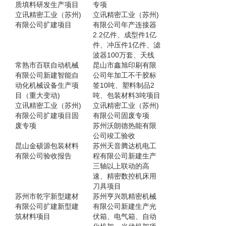
质填料研发生产项目
专项
立讯精密工业（苏州)
立讯精密工业（苏州)
有限公司扩建项目
有限公司年产连接器
2.2亿件、成型件1亿
件、冲压件1亿件、滤
波器100万套、天线
常熟市百联自动机械
昆山市鑫旭印刷有限
有限公司新建智能自
公司年加工不干胶标
动化机械设备生产项
签10吨、塑料制品2
目（重大变动)
吨、包装材料3吨项目
立讯精密工业（苏州)
立讯精密工业（苏州)
有限公司扩建项目固
有限公司固废专项
废专项
苏州沃朗德热能有限
公司竣工验收
昆山金硕源包装材料
苏州天音腾达机电工
有限公司验收报告
程有限公司新建生产
三轴以上联动的高
速、精密数控机床用
刀具项目
苏州市乾宇新型建材
苏州亨兴凯精密机械
有限公司扩建新型建
有限公司新建生产光
筑材料项目
伏箱、电气箱、自动