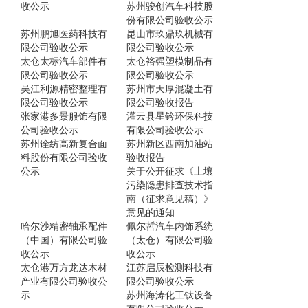
收公示
苏州骏创汽车科技股
份有限公司验收公示
苏州鹏旭医药科技有
昆山市玖鼎玖机械有
限公司验收公示
限公司验收公示
太仓太标汽车部件有
太仓裕强塑模制品有
限公司验收公示
限公司验收公示
吴江利源精密整理有
苏州市天厚混凝土有
限公司验收公示
限公司验收报告
张家港多景服饰有限
灌云县星钤环保科技
公司验收公示
有限公司验收公示
苏州诠纺高新复合面
苏州新区西南加油站
料股份有限公司验收
验收报告
公示
关于公开征求《土壤
污染隐患排查技术指
南（征求意见稿）》
意见的通知
哈尔沙精密轴承配件
佩尔哲汽车内饰系统
（中国）有限公司验
（太仓）有限公司验
收公示
收公示
太仓港万方龙达木材
江苏启辰检测科技有
产业有限公司验收公
限公司验收公示
示
苏州海涛化工钛设备