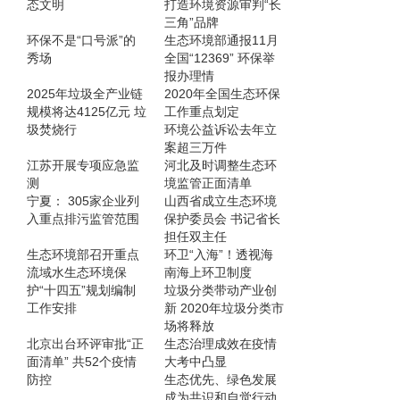
态文明
打造环境资源审判“长
三角”品牌
环保不是“口号派”的
生态环境部通报11月
秀场
全国“12369” 环保举
报办理情
2025年垃圾全产业链
2020年全国生态环保
规模将达4125亿元 垃
工作重点划定
圾焚烧行
环境公益诉讼去年立
案超三万件
江苏开展专项应急监
河北及时调整生态环
测
境监管正面清单
宁夏： 305家企业列
山西省成立生态环境
入重点排污监管范围
保护委员会 书记省长
担任双主任
生态环境部召开重点
环卫“入海”！透视海
流域水生态环境保
南海上环卫制度
护“十四五”规划编制
垃圾分类带动产业创
工作安排
新 2020年垃圾分类市
场将释放
北京出台环评审批“正
生态治理成效在疫情
面清单” 共52个疫情
大考中凸显
防控
生态优先、绿色发展
成为共识和自觉行动