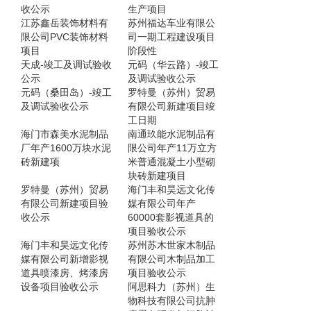
收公示
生产项目
江苏鑫岳装饰材料有
苏州福达车业有限公
限公司PVC装饰材料
司一期工程建设项目
项目
阶段性
天成-竣工及调试验收
元码（华云路）-竣工
公示
及调试验收公示
元码（桑田岛）-竣工
罗特曼（苏州）贸易
及调试验收公示
有限公司新建项目竣
工日期
海门市森美水泥制品
南通玖能水泥制品有
厂年产1600万块水泥
限公司年产11万立方
砖新建项
米普通混凝土小型砌
块砖新建项目
罗特曼（苏州）贸易
海门丰和昊远文化传
有限公司新建项目验
媒有限公司年产
收公示
60000套影视道具的
项目验收公示
海门丰和昊远文化传
苏州苏木世家木制品
媒有限公司新增影视
有限公司木制品加工
道具喷漆房、烤漆房
项目验收公示
设备项目验收公示
阿思科力（苏州）生
物科技有限公司抗肿