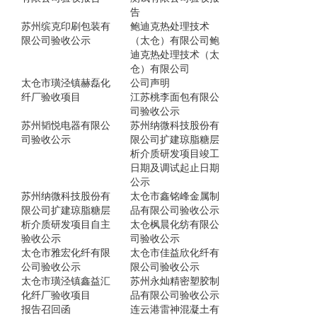
告
苏州缤克印刷包装有
鲍迪克热处理技术
限公司验收公示
（太仓）有限公司鲍
迪克热处理技术（太
仓）有限公司
太仓市璜泾镇赫磊化
公司声明
纤厂验收项目
江苏桃李面包有限公
司验收公示
苏州韬悦电器有限公
苏州纳微科技股份有
司验收公示
限公司扩建琼脂糖层
析介质研发项目竣工
日期及调试起止日期
公示
苏州纳微科技股份有
太仓市鑫铭峰金属制
限公司扩建琼脂糖层
品有限公司验收公示
析介质研发项目自主
太仓枫晨化纺有限公
验收公示
司验收公示
太仓市雅宏化纤有限
太仓市佳益欣化纤有
公司验收公示
限公司验收公示
太仓市璜泾镇鑫益汇
苏州永灿精密塑胶制
化纤厂验收项目
品有限公司验收公示
报告召回函
连云港雷神混凝土有