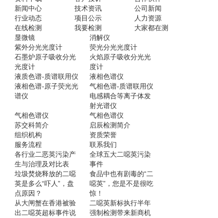
新闻中心
技术资讯
公司新闻
行业动态
项目公示
人力资源
在线检测
我要检测
大家都在测
显微镜
消解仪
紫外分光光度计
荧光分光光度计
石墨炉原子吸收分光
火焰原子吸收分光光
光度计
度计
液质色谱-质谱联用仪
液相色谱仪
液相色谱-原子荧光光
气相色谱-质谱联用仪
谱仪
电感耦合等离子体发
射光谱仪
气相色谱仪
气相色谱仪
苏交科简介
启辰检测简介
组织机构
资质荣誉
服务流程
联系我们
各行业二恶英污染产
全球五大二噁英污染
生与治理及对比表
事件
垃圾焚烧释放的二噁
食品中也有剧毒的“二
英是多么“吓人”，盘
噁英”，您是不是很吃
点原因？
惊！
从大闸蟹在香港被验
二噁英新标执行半年
出二噁英超标事件说
强制检测带来新商机