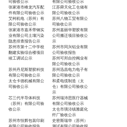
司验收公示
有限公司验收公示
张家港市峰龙汽车配
江苏舜天化工仓储有
件有限公司验收公示
限公司验收公示
艾柯机电（苏州）有
苏州八物工贸有限公
限公司验收公示
司验收公示
张家港市嘉禾带钢实
苏州嘉丽华塑胶有限
业有限公司土壤污染
公司搬迁项目验收公
隐患排查报告公示
示
苏州市第十二中学校
苏州市同兴铝业有限
翻建实验综合楼项目
公司验收报告
竣工调试公示
苏州可邦自控阀业有
限公司验收公示
苏州丹尼斯塑胶科技
苏州迅昌电力电子有
有限公司验收公示
限公司验收公示
太仓卡德机械有限公
和柔电缆制造（太
司验收公示
仓）有限公司验收公
示
芯三代半导体科技
苏州瑞沛思医疗器械
（苏州）有限公司验
有限公司验收公示
收公示
太仓市璜泾镇雅庭化
纤厂验收公示
苏州市恒辉包装印刷
史密斯瑞华（苏州）
有限公司验收报告
测试有限公司验收报