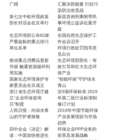
广阔
汇聚决胜能量 打好污
染防治攻坚战
第七次中欧环境政策
新昌首例刑事附带民
部长对话会在京举行
事环境公益诉讼案开
庭
生态环境部公布82家
全国自然生态保护工
严重超标的重点排污
作会议召开
单位名单
环境行政处罚指导意
见出台
推动重点消费品更新
生态环境部部长：有
升级 畅通资源循环利
效引导和壮大生态环
用实施
保产业
国家生态环境保护专
“智能环保”守护绿水
家委员会在京成立
青山
浙江省生态环境厅建
涉3项环保标准 2019
立“企业环保咨询
年第二批行业标准制
日”制度
修订计划
人民日报：向绿水青
2019年中国节能环保
山的守护者致敬
产业发展现状与市场
趋势
四中全会《决定》解
环保企业PPP业务的
读：中国加快推进生
前景及发展战略