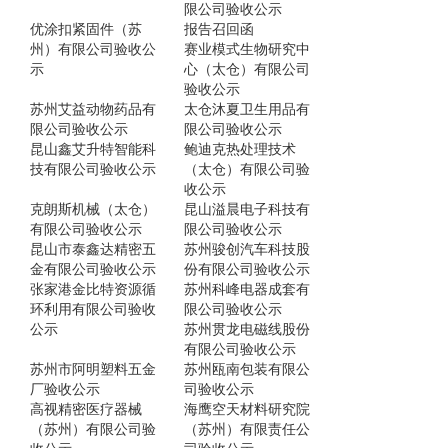
限公司验收公示
优涂扣紧固件（苏
报告召回函
州）有限公司验收公
赛业模式生物研究中
示
心（太仓）有限公司
验收公示
苏州艾益动物药品有
太仓沐夏卫生用品有
限公司验收公示
限公司验收公示
昆山鑫艾升特智能科
鲍迪克热处理技术
技有限公司验收公示
（太仓）有限公司验
收公示
克朗斯机械（太仓）
昆山溢晨电子科技有
有限公司验收公示
限公司验收公示
昆山市泰鑫达精密五
苏州骏创汽车科技股
金有限公司验收公示
份有限公司验收公示
张家港金比特资源循
苏州科峰电器成套有
环利用有限公司验收
限公司验收公示
公示
苏州贯龙电磁线股份
有限公司验收公示
苏州市阿明塑料五金
苏州瓯南包装有限公
厂验收公示
司验收公示
高视精密医疗器械
海鹰空天材料研究院
（苏州）有限公司验
（苏州）有限责任公