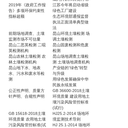
2019年《政府工作报
江苏今年将启动省级
告》多项环保约束性
绿色工厂建设
指标超额
生态环境部通报监督
执法正面清单典型做
法
前期场地调查、土壤
昆山环境土壤检测 场
监测市场不可估量
调土壤检测
昆山二恶英检测 二噁
昆山固废检测和危废
英检测机构
检测
昆山农林土壤检测 农
昆山场地调查土壤检
林土壤检测机构
测 土壤场地调查机构
昆山地下水、地表
产业链的“绿色”转型
水、污水和废水等检
与升级
测
用绿色发展确保中华
民族永续发展
公正性声明、质量方
GB 36600-2018土壤
针声明、合规性声明
环境质量 建设用地土
壤污染风险管控标准
(试行)
GB 15618-2018土壤
HJ25.2-2014 场地环
环境质量 农用地土壤
境监测技术导则
污染风险管控标准(试
HJ 25.1-2014 场地环