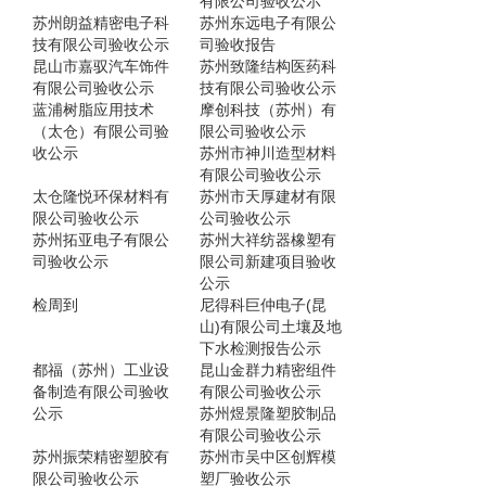
有限公司验收公示
苏州朗益精密电子科
苏州东远电子有限公
技有限公司验收公示
司验收报告
昆山市嘉驭汽车饰件
苏州致隆结构医药科
有限公司验收公示
技有限公司验收公示
蓝浦树脂应用技术
摩创科技（苏州）有
（太仓）有限公司验
限公司验收公示
收公示
苏州市神川造型材料
有限公司验收公示
太仓隆悦环保材料有
苏州市天厚建材有限
限公司验收公示
公司验收公示
苏州拓亚电子有限公
苏州大祥纺器橡塑有
司验收公示
限公司新建项目验收
公示
检周到
尼得科巨仲电子(昆
山)有限公司土壤及地
下水检测报告公示
都福（苏州）工业设
昆山金群力精密组件
备制造有限公司验收
有限公司验收公示
公示
苏州煜景隆塑胶制品
有限公司验收公示
苏州振荣精密塑胶有
苏州市吴中区创辉模
限公司验收公示
塑厂验收公示