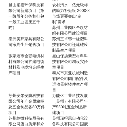
昆山拓括环保科技有
农村污水：亿元级标
限公司新建项目（第
的助力补短板 2000亿
一阶段年分拣和打包
市场更要突出“定
一般工业固废五千
制”需求
吨）
苏州工业园区圣欧纺
织有限公司建设项目
泰兴美邦家具有限公
苏州三卓韩一橡塑科
司家具生产销售项目
技有限公司迁建硅胶
制品生产项目
张家港市金强电缆材
昆山保扬新型材料科
料有限公司扩建电缆
技有限公司增设实验
材料及电缆填充绳生
室项目
产项目
泰兴市东亚机械制造
有限公司阀门配件及
运动器材铸件生产项
目
苏州安尔安防科技有
万能亿工业科技发展
限公司年产金属箱柜
（苏州）有限公司年
及五金制品各80万件
产550吨五金制品新
项目
建项目
苏州纳微科技股份有
苏州瑞得恩自动化设
限公司蛋白质亲和介
备科技有限公司固废