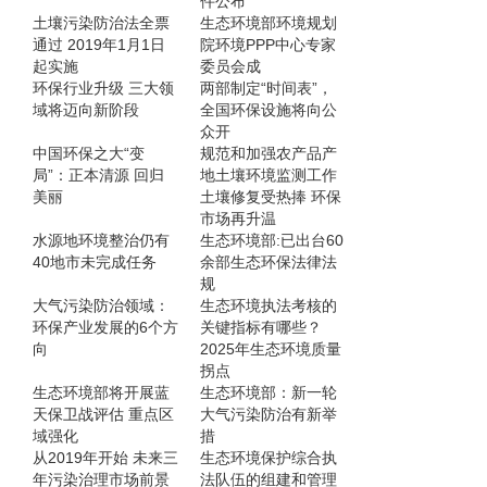
件公布
土壤污染防治法全票
生态环境部环境规划
通过 2019年1月1日
院环境PPP中心专家
起实施
委员会成
环保行业升级 三大领
两部制定“时间表”，
域将迈向新阶段
全国环保设施将向公
众开
中国环保之大“变
规范和加强农产品产
局”：正本清源 回归
地土壤环境监测工作
美丽
土壤修复受热捧 环保
市场再升温
水源地环境整治仍有
生态环境部:已出台60
40地市未完成任务
余部生态环保法律法
规
大气污染防治领域：
生态环境执法考核的
环保产业发展的6个方
关键指标有哪些？
向
2025年生态环境质量
拐点
生态环境部将开展蓝
生态环境部：新一轮
天保卫战评估 重点区
大气污染防治有新举
域强化
措
从2019年开始 未来三
生态环境保护综合执
年污染治理市场前景
法队伍的组建和管理