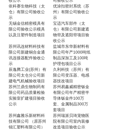
收公示
司验收公示
依科赛生物科技（太
优涂扣密封系统（苏
仓）有限公司验收公
州）有限公司验收公
示
示
无锡金信精密模具有
宝适汽车部件（太
限公司验收公示模具
仓）有限公司新建遮
以及注塑件制造项目
物帘及遮阳帘项目验
收公示
苏州讯连材料科技有
盐城市东华新材料有
限公司新建铜合金通
限公司年产1000吨纸
讯连接器配件验收公
制品深加工及100吨
示
护理包项目公示
辰逸腾工业(苏州）有
久利科技（苏州）有
限公司太仓分公司新
限公司变压器、电感
建电气机械验收项目
器技改项目
苏州兰鼎生物制药有
苏州易鑫威精密钣金
限公司药品质量检验
有限公司年产精密半
实验室扩建项目验收
导体钣金件100万
公示
套、金属制品300万
套项目
苏州鑫雅乐新材料科
苏州瑞派贝琦宠物医
技有限公司 （原苏州
院有限公司室内装修
锦汇塑料有限公司）
改造项目验收公示