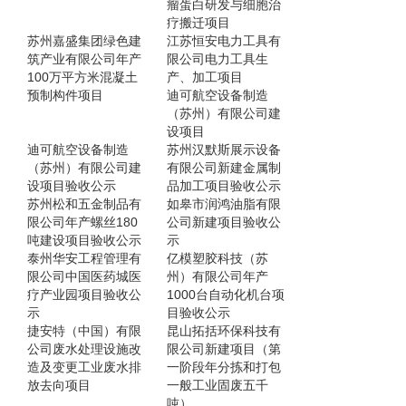
瘤蛋白研发与细胞治
疗搬迁项目
苏州嘉盛集团绿色建
江苏恒安电力工具有
筑产业有限公司年产
限公司电力工具生
100万平方米混凝土
产、加工项目
预制构件项目
迪可航空设备制造
（苏州）有限公司建
设项目
迪可航空设备制造
苏州汉默斯展示设备
（苏州）有限公司建
有限公司新建金属制
设项目验收公示
品加工项目验收公示
苏州松和五金制品有
如皋市润鸿油脂有限
限公司年产螺丝180
公司新建项目验收公
吨建设项目验收公示
示
泰州华安工程管理有
亿模塑胶科技（苏
限公司中国医药城医
州）有限公司年产
疗产业园项目验收公
1000台自动化机台项
示
目验收公示
捷安特（中国）有限
昆山拓括环保科技有
公司废水处理设施改
限公司新建项目（第
造及变更工业废水排
一阶段年分拣和打包
放去向项目
一般工业固废五千
吨）