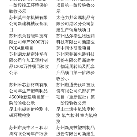
一阶段竣工环境保护
项目第一阶段验收公
验收公示
示
苏州莫带尔机械有限
太仓力邦金属制品有
公司新建机械设备项
限公司港区分公司新
目
建生产铜扁线项目
苏州凯为智能科技有
苏州达尔泰生物医药
限公司年产2000万片
科技有限公司新建医
PCBA板项目
药中间体研发项目
苏州启发精密注塑有
苏州索菲莱包装科技
限公司年加工塑料制
股份有限公司新建生
品1200万件项目验收
产物流周转箱及配套
公示
产品项目第一阶段验
收公示
苏州禾芯新材料有限
苏州谐通光伏科技股
公司年生产塑料制品
份有限公司总部扩产
4500吨新建项目第一
项目（重新报批）第
阶段验收公示
一阶段验收公示
昆山电磁辐射检测 电
昆山土壤中氡浓度检
磁环境检测
测 氡气检测 室内氡检
测
苏州市吴中区三和印
苏州新奥技塑料制品
刷有限公司年产纸张
股份有限公司新建生