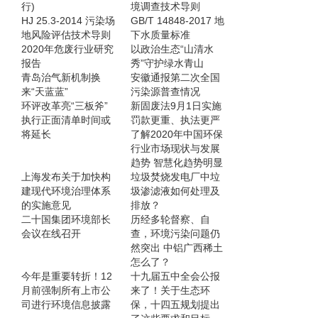
行)
境调查技术导则
HJ 25.3-2014 污染场
GB/T 14848-2017 地
地风险评估技术导则
下水质量标准
2020年危废行业研究
以政治生态“山清水
报告
秀”守护绿水青山
青岛治气新机制换
安徽通报第二次全国
来“天蓝蓝”
污染源普查情况
环评改革亮“三板斧”
新固废法9月1日实施
执行正面清单时间或
罚款更重、执法更严
将延长
了解2020年中国环保
行业市场现状与发展
趋势 智慧化趋势明显
上海发布关于加快构
垃圾焚烧发电厂中垃
建现代环境治理体系
圾渗滤液如何处理及
的实施意见
排放？
二十国集团环境部长
历经多轮督察、自
会议在线召开
查，环境污染问题仍
然突出 中铝广西稀土
怎么了？
今年是重要转折！12
十九届五中全会公报
月前强制所有上市公
来了！关于生态环
司进行环境信息披露
保，十四五规划提出