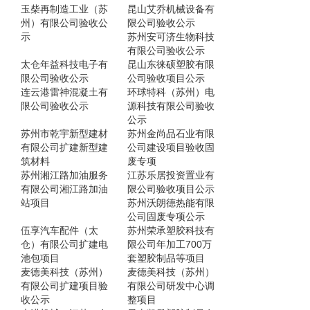
玉柴再制造工业（苏
昆山艾乔机械设备有
州）有限公司验收公
限公司验收公示
示
苏州安可济生物科技
有限公司验收公示
太仓年益科技电子有
昆山东徕硕塑胶有限
限公司验收公示
公司验收项目公示
连云港雷神混凝土有
环球特科（苏州）电
限公司验收公示
源科技有限公司验收
公示
苏州市乾宇新型建材
苏州金尚品石业有限
有限公司扩建新型建
公司建设项目验收固
筑材料
废专项
苏州湘江路加油服务
江苏乐居投资置业有
有限公司湘江路加油
限公司验收项目公示
站项目
苏州沃朗德热能有限
公司固废专项公示
伍享汽车配件（太
苏州荣承塑胶科技有
仓）有限公司扩建电
限公司年加工700万
池包项目
套塑胶制品等项目
麦德美科技（苏州）
麦德美科技（苏州）
有限公司扩建项目验
有限公司研发中心调
收公示
整项目