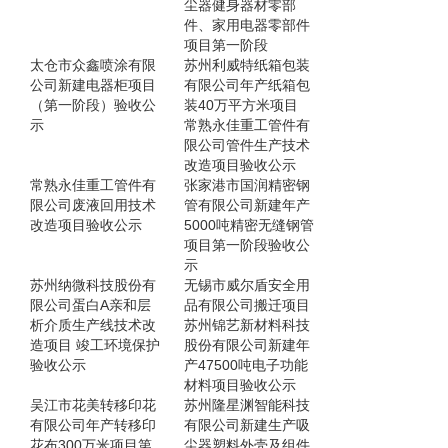
尘器健身器材零部
件、家用电器零部件
项目第一阶段
太仓市众鑫喷涂有限
苏州利威特纸箱包装
公司新建电器柜项目
有限公司年产纸箱包
（第一阶段）验收公
装40万平方米项目
示
常熟永佳重工管件有
限公司管件生产技术
改造项目验收公示
常熟永佳重工管件有
张家港市国润精密钢
限公司废液回用技术
管有限公司新建年产
改造项目验收公示
5000吨精密无缝钢管
项目第一阶段验收公
示
苏州纳微科技股份有
无锡市威尔盾安全用
限公司蛋白A亲和层
品有限公司搬迁项目
析介质生产线技术改
苏州锦艺新材料科技
造项目 竣工环境保护
股份有限公司新建年
验收公示
产47500吨电子功能
材料项目验收公示
吴江市花美转移印花
苏州隆星渊智能科技
有限公司年产转移印
有限公司新建生产吸
花布300万米项目第
尘器塑料外壳及组件