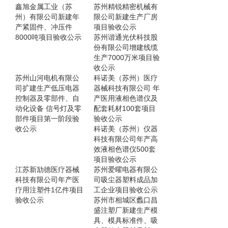
鑫旭金属工业（苏
苏州精锐精密机械有
州）有限公司新建年
限公司新建生产厂房
产紧固件、冲压件
项目验收公示
8000吨项目验收公示
苏州谐通光伏科技股
份有限公司增建线缆
生产7000万米项目验
收公示
苏州山河电机有限公
科诺美（苏州）医疗
司扩建生产低压电器
器械科技有限公司 年
控制器及零部件、自
产医用液相色谱仪及
动化设备 信号灯及零
配套耗材100套项目
部件项目第一阶段验
验收公示
收公示
科诺美（苏州）仪器
科技有限公司年产高
效液相色谱仪500套
项目验收公示
江苏新劢德医疗器械
苏州爱曜电器有限公
科技有限公司年产医
司吸尘器塑料成品加
疗用注塑件1亿件项目
工企业项目验收公示
验收公示
苏州市相城区蠡口昌
盛注塑厂新建生产模
具、模具标准件、吸