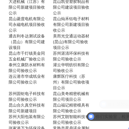
大进机械（江苏）有
昆山凯登塑胶制品有
限公司新建项目验收
限公司建设项目验收
公示
公示
昆山菱度电机有限公
昆山灿禾钰电子材料
司永磁电机项目验收
有限公司新建项目验
公示
收公示
通吉利冬达测试设备
美而光交通运动器材
（昆山）有限公司建
(昆山)有限公司验收
设项目
项目公示
昆山市千灯镇美金同
苏州湛清环保科技有
五金机械厂验收公示
限公司验收公示
泰州立康防水材料有
灌云华明纺织有限公
限公司验收公示
司验收公示
连云港市华成纸业有
康辉医疗科技（苏
限公司验收公示
州）有限公司验收项
目公示
苏州固钜电子科技有
昆山美奇精密机械有
限公司验收公示
限公司项目公示
昆山合久真空科技有
昆山福记精密模具有
限公司新建项目
限公司验收公示
苏州大阳包装有限公
苏州艾朗智能科技有
司验收公示
限公司验收公示
张家港万为环保设备
常熟市星鼎诺金属制