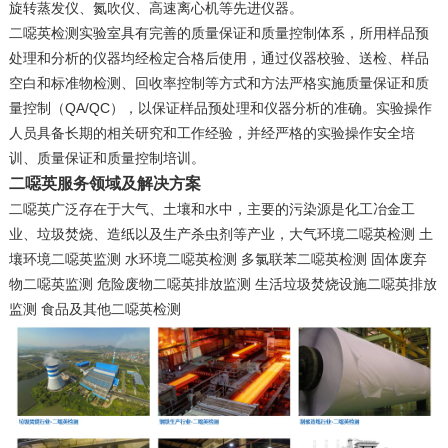
旋转蒸发仪、氮吹仪、高速离心机等先进仪器。
二噁英检测实验室具有完善的质量保证和质量控制体系，所用样品预
处理和分析的仪器均经检定合格后使用，通过仪器校验、送检、样品
空白和标准物检测、回收率控制等方式和方法严格实施质量保证和质
量控制（QA/QC），以保证样品预处理和仪器分析的准确。实验操作
人员具备长期的相关研究和工作经验，并经严格的实验操作安全培
训、质量保证和质量控制培训。
二噁英服务领域及解决方案
二噁英广泛存在于大气、土壤和水中，主要的污染源是化工冶金工
业、垃圾焚烧、造纸以及生产杀虫剂等产业，
大气环境二噁英检测
土
壤环境二噁英监测
水环境二噁英检测
多氯联苯二噁英检测
固体废弃
物二噁英监测
危险废物二噁英排放监测
生活垃圾焚烧设施二噁英排放
监测
食品及其他二噁英检测