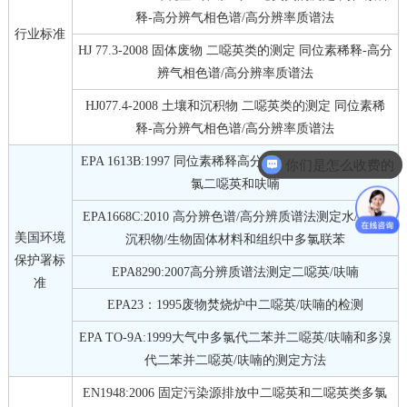
释-高分辨气相色谱/高分辨率质谱法
行业标准
HJ 77.3-2008 固体废物 二噁英类的测定 同位素稀释-高分
辨气相色谱/高分辨率质谱法
HJ077.4-2008 土壤和沉积物 二噁英类的测定 同位素稀
释-高分辨气相色谱/高分辨率质谱法
EPA 1613B:1997 同位素稀释高分辨质谱法测定四氯～八
你们是怎么收费的
氯二噁英和呋喃
EPA1668C:2010 高分辨色谱/高分辨质谱法测定水/土壤/
美国环境
沉积物/生物固体材料和组织中多氯联苯
保护署标
EPA8290:2007高分辨质谱法测定二噁英/呋喃
准
EPA23：1995废物焚烧炉中二噁英/呋喃的检测
EPA TO-9A:1999大气中多氯代二苯并二噁英/呋喃和多溴
代二苯并二噁英/呋喃的测定方法
EN1948:2006 固定污染源排放中二噁英和二噁英类多氯