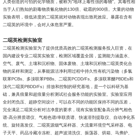
人类创造的可怕的化学物质，被称为"地球上毒性强的毒物"。其毒性相
当于人们熟知的剧毒物质氰化物的130倍、砒霜的900倍。大量的动物
实验表明，很低浓度的二噁英就对动物表现出致死效应。暴露在含有
二噁英的环境中，会对人体危害严重。
二噁英检测实验室
二噁英检测实验室为了提供优质高效的二噁英检测服务投入巨资，在
国内建设专业二噁英实验室，检测区域覆盖全国，监测能力涵盖水、
空气、废气、土壤和沉积物、固体废物、土壤和沉积物二噁英类化合
物的采样和测定，从事能源洁净利用过程中持久性有机污染物（多氯
联苯PCBs、多溴联苯PBBs、二噁英PCDD/Fs、多溴联苯醚PBDEs和
溴代二噁英PBDD/Fs）排放和控制的研究基地，是一个以科研为基
础，兼具痕量和超痕量分析测试社会服务功能的实验室。实验室应用
全封闭负压、超静空间设计，可以在不同的功能区保持不同的压差，
完全满足二噁英分析对洁净度的要求，现有实验室配备高分辨气相色
谱-高分辨质谱仪、气相色谱/串联质谱、快速溶剂提取仪、自动净化系
统、旋转蒸发仪、二噁英源烟气采样器、大流量环境空气采样器、电
子天平、药品冷藏冷冻柜、超声波清洗仪、振荡器、烘箱、马弗炉、