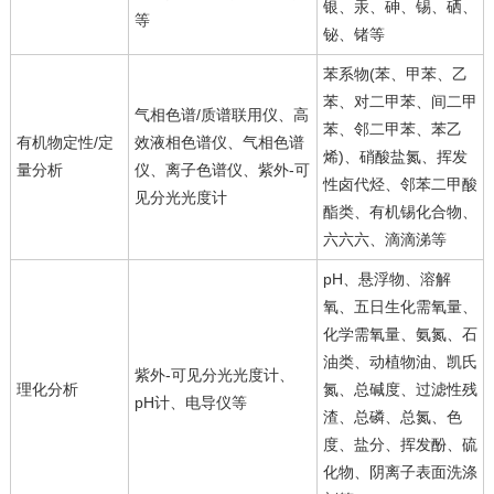
银、汞、砷、锡、硒、
等
铋、锗等
苯系物(苯、甲苯、乙
苯、对二甲苯、间二甲
气相色谱/质谱联用仪、高
苯、邻二甲苯、苯乙
有机物定性/定
效液相色谱仪、气相色谱
烯)、硝酸盐氮、挥发
量分析
仪、离子色谱仪、紫外-可
性卤代烃、邻苯二甲酸
见分光光度计
酯类、有机锡化合物、
六六六、滴滴涕等
pH、悬浮物、溶解
氧、五日生化需氧量、
化学需氧量、氨氮、石
油类、动植物油、凯氏
紫外-可见分光光度计、
理化分析
氮、总碱度、过滤性残
pH计、电导仪等
渣、总磷、总氮、色
度、盐分、挥发酚、硫
化物、阴离子表面洗涤