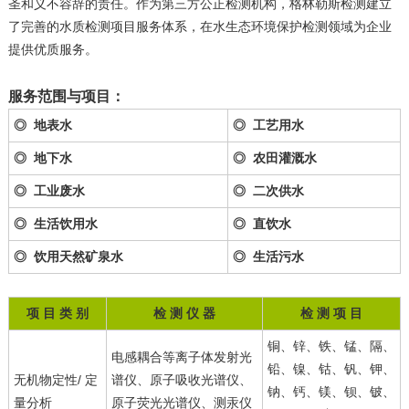
圣和义不容辞的责任。作为第三方公正检测机构，格林勒斯检测建立
了完善的水质检测项目服务体系，在水生态环境保护检测领域为企业
提供优质服务。
服务范围与项目：
◎ 地表水
◎ 工艺用水
◎ 地下水
◎ 农田灌溉水
◎ 工业废水
◎ 二次供水
◎ 生活饮用水
◎ 直饮水
◎ 饮用天然矿泉水
◎ 生活污水
项 目 类 别
检 测 仪 器
检 测 项 目
铜、锌、铁、锰、隔、
电感耦合等离子体发射光
铅、镍、钴、钒、钾、
无机物定性/ 定
谱仪、原子吸收光谱仪、
钠、钙、镁、钡、铍、
量分析
原子荧光光谱仪、测汞仪