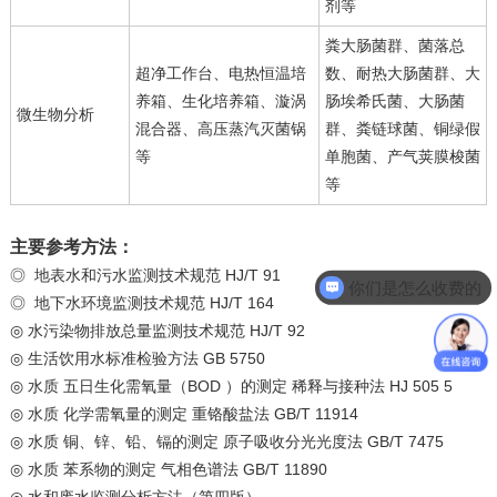
剂等
粪大肠菌群、菌落总
超净工作台、电热恒温培
数、耐热大肠菌群、大
养箱、生化培养箱、漩涡
肠埃希氏菌、大肠菌
微生物分析
混合器、高压蒸汽灭菌锅
群、粪链球菌、铜绿假
等
单胞菌、产气荚膜梭菌
等
主要参考方法：
◎ 地表水和污水监测技术规范 HJ/T 91
你们是怎么收费的
◎ 地下水环境监测技术规范 HJ/T 164
◎
水污染物排放总量监测技术规范 HJ/T 92
◎
生活饮用水标准检验方法 GB 5750
◎
水质 五日生化需氧量（BOD ）的测定 稀释与接种法 HJ 505 5
◎
水质 化学需氧量的测定 重铬酸盐法 GB/T 11914
◎
水质 铜、锌、铅、镉的测定 原子吸收分光光度法 GB/T 7475
◎
水质 苯系物的测定 气相色谱法 GB/T 11890
◎
水和废水监测分析方法（第四版）