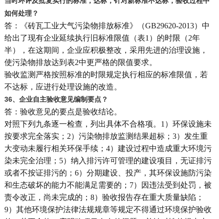
当时环评及批复实行的标准，达标，针对新标准不达标，验收过程中
如何处理？
答：《砖瓦工业大气污染物排放标准》（GB29620-2013）中
给出了现有企业延续执行旧标准限值（表1）的时限（2年
半），在这期间，企业应积极整改，采用先进的治理设施，
使污染物排放达到表2中更严格的限值要求。
验收监测严格按照标准的时限规定执行相应的标准限值，若
不达标，应进行处理设施的改造。
36
、企业自主验收意见编制要点？
答：验收意见的要点是验收结论。
对照下列九条逐一检查，列出具体不合格项。1）环保设施未
按要求完全落实；2）污染物排放监测结果超标；3）发生重
大变动未履行相关环保手续；4）建设过程中造成重大环境污
染未完全治理；5）纳入排污许可管理的建设项目，无证排污
或者不按证排污的；6）分期建设、投产，其环保设施防污染
和生态破坏的能力不能满足需要的；7）因违法受到处罚，被
责令改正，尚未完成的；8）验收报告存在重大质量缺陷；
9）其他环境保护法律法规规章等规定不得通过环境保护验收