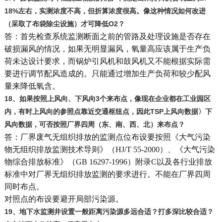
18%左右，实测浓度不高，但折算浓度很高。像这种情况如何改进
（采取了布袋除尘设施）才可降低O2？
答：首先检查系统监测断面之前的管路及处理设施是否存在
破损漏风的情况，如果无明显漏风，氧量高应该属于生产负
荷未达设计要求，而锅炉引风机和鼓风机又不能根据实际需
要进行调节配风造成的。只能通过增加生产负荷和较少配风
量来降低氧含。
18
、如果按照上风向、下风向3个来布点，像现在企业都在工业园区
内，有时上风向的参照点靠近交通枢纽点，因此TSP上风向数据〉下
风向数据，可否按照厂界四周（东、南、西、北）来布点？
答：厂界废气无组织排放的监测点位布设要按照《大气污染
物无组织排放监测技术导则》（HJ/T 55-2000）、《大气污染
物综合排放标准》（GB 16297-1996）附录C以及各行业排放
标准中对厂界无组织排放监测的要求进行。不能在厂界四周
同时布点。
对照点的布设要避开局部污染源。
19
、地下水监测井设置一般距离污染源多远合适？打多深比较合适？