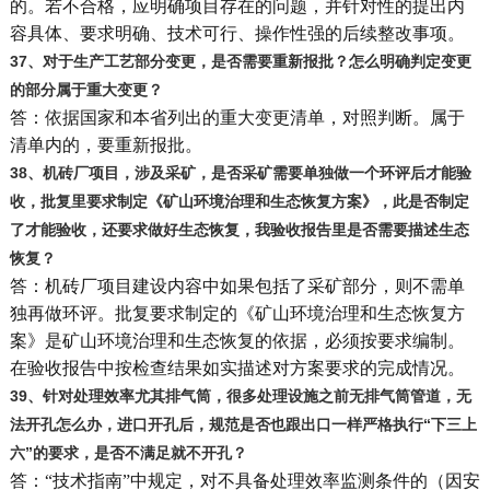
的。若不合格，应明确项目存在的问题，并针对性的提出内
容具体、要求明确、技术可行、操作性强的后续整改事项。
37
、对于生产工艺部分变更，是否需要重新报批？怎么明确判定变更
的部分属于重大变更？
答：依据国家和本省列出的重大变更清单，对照判断。属于
清单内的，要重新报批。
38
、机砖厂项目，涉及采矿，是否采矿需要单独做一个环评后才能验
收，批复里要求制定《矿山环境治理和生态恢复方案》，此是否制定
了才能验收，还要求做好生态恢复，我验收报告里是否需要描述生态
恢复？
答：机砖厂项目建设内容中如果包括了采矿部分，则不需单
独再做环评。批复要求制定的《矿山环境治理和生态恢复方
案》是矿山环境治理和生态恢复的依据，必须按要求编制。
在验收报告中按检查结果如实描述对方案要求的完成情况。
39
、针对处理效率尤其排气筒，很多处理设施之前无排气筒管道，无
法开孔怎么办，进口开孔后，规范是否也跟出口一样严格执行“下三上
六”的要求，是否不满足就不开孔？
答：“技术指南”中规定，对不具备处理效率监测条件的（因安