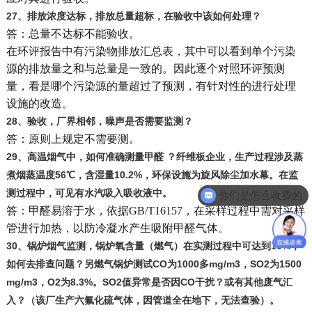
27
、排放浓度达标，排放总量超标，在验收中该如何处理？
答：总量不达标不能验收。
在环评报告中有污染物排放汇总表，其中可以看到单个污染
源的排放量之和与总量是一致的。因此逐个对照环评预测
量，看是哪个污染源的量超过了预测，有针对性的进行处理
设施的改造。
28
、验收，厂界相邻，噪声是否需要监测？
答：原则上规定不需要测。
29
、高温烟气中，如何准确测量甲醛 ？纤维板企业，生产过程涉及蒸
你们是怎么收费的
煮烟蒸温度56℃，含湿量10.2%，环保设施为旋风除尘加水幕。在监
测过程中，可见有水汽吸入吸收液中。
你们实验室，检测中心在哪里
答：甲醛易溶于水，依据GB/T16157，在采样过程中需对采样
管进行加热，以防冷凝水产生吸附甲醛气体。
30
、锅炉烟气监测，锅炉氧含量（燃气）在实测过程中可达到10%，
如何去排查问题？另燃气锅炉测试CO为1000多mg/m3，SO2为1500
mg/m3，O2为8.3%。SO2值异常是否因CO干扰？或有其他废气汇
入？（该厂生产六氟化硫气体，因管道全在地下，无法查验）。