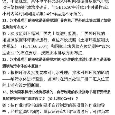
议、不是规定。具体单个样品的采样时间根据排放废气中该
项污染物的排放浓度确定。与GB16297中连续1小时采样或1
小时内等时间间隔采集2-4个样品是不矛盾的。
11
、污水处理厂的验收是否需要测厂界内和厂界外的土壤监测？如需
监测如何布点？
答：验收监测不需对厂界内土壤进行监测。厂界外环境的土
壤监测依据环评要求进行。点位布设按照《土壤环境监测技
术规范》（HJ/T166-2004）和国家土壤风险点位监测中“废水
型企业”的布点要求，按照废水排放方向布点。
12
、污水处理厂的验收是否需要对纳污水体的水质进行监测？是否要
测该纳污水体的本底值？
答：根据环评及批复要求对污水处理厂排水对外环境的影响
——纳污水体进行监测。监测时在污水处理厂排口汇入位置
的上游布设对照断面。
13
、没有国家和行业检测标准的，自行制定的作业指导书是否要经质
量监督管理部门审核通过？（如土壤的Cr+6）？
答：按作业指导书编制要求自行制定的某项目的作业指导
书，经质监局组织的计量认证评审组评审通过后，可作为本