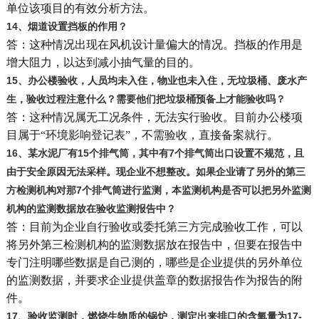
单位该项目的有效分析方法。
14
、烟道设置挡板的作用？
答：这种情况出现在风机设计量偏大的情况。挡板的作用是
增大阻力，以达到减小抽气量的目的。
15
、办公楼验收，人员均未入住，物业也未入住，无垃圾桶、废水产
生，验收过程注意什么？需要他们把垃圾桶预备上才能验收吗？
答：这种情况属无工况条件，无法实行验收。目前办公楼项
目属于“环境影响登记表”，不需验收，直接备案就行。
16
、某水泥厂有15个排气筒，其中有7个排气筒出口设置不规范，且
由于安全原因无法采样。现企业不想整改。如果企业请了另外的第三
方检测机构对那7个排气筒进行监测，本监测机构是否可以把另外监测
机构的监测数据放在验收监测报告中？
答：目前为企业自行验收或委托第三方完成验收工作，可以
将另外第三检测机构的监测数据放在报告中，但要在报告中
专门注明哪些数据是自己测的，哪些是企业提供的另外单位
的监测数据，并要求企业提供盖章的数据报告作为报告的附
件。
17
、验收监测时，燃烧生物质的锅炉，测定出来排口的含氧量为17-