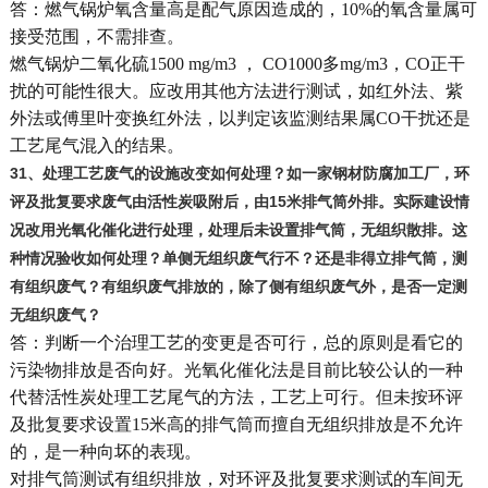
答：燃气锅炉氧含量高是配气原因造成的，10%的氧含量属可
接受范围，不需排查。
燃气锅炉二氧化硫1500 mg/m3 ， CO1000多mg/m3，CO正干
扰的可能性很大。应改用其他方法进行测试，如红外法、紫
外法或傅里叶变换红外法，以判定该监测结果属CO干扰还是
工艺尾气混入的结果。
31
、处理工艺废气的设施改变如何处理？如一家钢材防腐加工厂，环
评及批复要求废气由活性炭吸附后，由15米排气筒外排。实际建设情
况改用光氧化催化进行处理，处理后未设置排气筒，无组织散排。这
种情况验收如何处理？单侧无组织废气行不？还是非得立排气筒，测
有组织废气？有组织废气排放的，除了侧有组织废气外，是否一定测
无组织废气？
答：判断一个治理工艺的变更是否可行，总的原则是看它的
污染物排放是否向好。光氧化催化法是目前比较公认的一种
代替活性炭处理工艺尾气的方法，工艺上可行。但未按环评
及批复要求设置15米高的排气筒而擅自无组织排放是不允许
的，是一种向坏的表现。
对排气筒测试有组织排放，对环评及批复要求测试的车间无