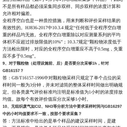
不是所有样品都必须采集同步双样。同步双样的浓度计算和
允许相对偏差。
全程序空白也是一种质控措施，用来判断和评价采样结果的
有效性的。HJ836-2017中10.3.4 规定“任何低于全程序空白增
重的样品均无效。全程序空白增重除以对应测量系列的平均
体积不应超过排放限值的10%”；10.3.7规定“颗粒物浓度低于
方法检出限时，对应的全程序空白增重应不高于0.5mg，失重
应不多于0.5mg”。
9
、对于颗粒物（处理设施前、后）是否要分次采够1h，针对
GB16157？
答：GB/T16157-1996中对颗粒物采样只规定了单个点位的采
样时间一般为3分钟，并未对滤筒的整体采样时间做出明确规
定。但各类废气评价标准均注明是标准值为1小时的浓度排放
均值。故每个有效评价值应分次采够1小时。
10
、无组织废气如Cl2、NH3等分析方法中要求采样时间与GB16297
中的小时均值要求不一致，按那个要求采集？
答：方法标准中给出的是单个样品的建议采样时间，是建