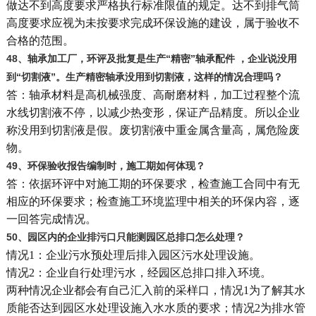
做达不到高度要求严格执行标准限值的规定。达不到排气筒
高度要求应视为未按要求完成环保设施的建设，属于验收不
合格的范围。
48
、轴承加工厂，环评及批复是生产“精密”轴承配件 ，企业说没用
到“切割液”。生产精密轴承没用到切割液，这样的情况合理吗？
答：轴承材料是高机械强度、高耐磨材料，加工过程整个流
水线切割液不停，以减少热变形，保证产品精度。所以企业
称没用到切割液是假。废切割液中重金属含量高，属危险废
物。
49
、环保验收报告编制时，施工期如何体现？
答：依据环评中对施工期的环保要求，检查施工合同中有无
相应的环保要求；检查施工环境监理中相关的环保内容，逐
一回答完成情况。
50
、园区内的企业排污口只能测园区总排口怎么处理？
情况1：企业污水预处理后排入园区污水处理设施。
情况2：企业自行处理污水，经园区总排口排入环境。
两种情况企业都会有自己汇入前的采样口，情况1为了解其水
质能否达到园区水处理设施入水水质的要求；情况2为排水管