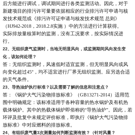
后方能进行调试，调试期间进行各类监测活动。因此，对于
新建项目的排污许可量要依据相应的行业排污许可申请与核
发技术规范或《排污许可证申请与核发技术规范 总则》
（HJ942-2018，2018.2.8实施 ）中的方法进行计算获得。
实际排放量核算时的监测，没有工况要求，按实际情况进
行。
22
、无组织废气监测时，当地无明显风向，或监测期间风向发生变
化，该如何处理？
答：无组织监测时，风速低时适宜监测，但无明显风向或风
向变化超过45°，均不适宜进行厂界无组织监测。应另选合适
的天气条件。
23
、导热油炉执行标准？以及需要了解的信息和注意点？
答：《锅炉大气污染物排放标准》（GB13271-2014）适用范
围中明确规定：该标准适用于各种容量的热水锅炉及有机热
载体锅炉。其中的热载体锅炉即俗称的“导热油炉”。因此，若
环评及批复中未规定评价标准，即执行《锅炉大气污染物排
放标准》中对应燃料的排放标准。
24
、有组织废气量3次测量如何判断监测有效？（针对风量？