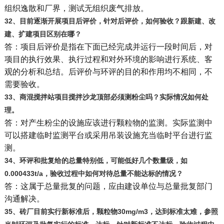
组织逸散和厂界，测试无组织废气排放。
32
、目前逐渐开展项目后评价，针对后评价，如何验收？跟新建、改
建、扩建项目区别在哪？
答：项目后评价是指在下面已经完成并运行一段时间后，对
项目的执行效果、执行过程和对外环境的影响进行系统、客
观的分析和总结。后评价与环评的目的和作用均不相同，不
需要验收。
33
、商混搅拌站项目搅拌沙龙顶部必须测粉尘吗？实际情况如何处
理。
答：对产生粉尘的设施应该进行颗粒物的监测。实际监测中
可以搭建临时监测平台或采用吊装设施充当临时平台进行监
测。
34
、环评和批复给的总量特别低，可能低好几个数量级，如
0.000433t/a，验收过程中如何对待总量不能达标的情况？
答：这属于总量批复的问题，应由建设单位与总量批复部门
沟通解决。
35
、砖厂目前实行新标准后，颗粒物30mg/m3，达到标准太难，参照