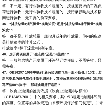
答：不一定。有行业验收技术规范的，按规范要求的工况负
荷进行验收；无行业验收技术规范的，按污染影响类技术指
南进行验收，无工况的负荷要求。
45
、“排放总量=烟气流量×实测浓度”还是“排放总量=标干流量×实测
浓度”？
答：都不是。排放总量一般指月或年的排放量。你问的应该
是排放速率的计算公式，
排放速率=标干流量×实测浓度。
46
、房开类项目属于“生态类”还是“污染类”？
答：一般的房地产开发属于环评登记类项目，不需验收，只
需备案。
47
、GB16297-1996中提到“新污染源排气筒一般不应低于15米，若
新污染源的排气筒必须低于15米时，其排放速率标准按原来计算结果
再严格50%执行”，那对油烟是否适用？
答：饮食业油烟的监测依据《饮食业油烟排放标准》
（GB18483-2001）中的相关要求，其中5.3规定“油烟排气筒
的高度、位置等的具体规定由省级环境保护部门制定”。并未