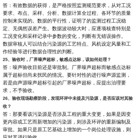
答：有效数据的获得，是严格按照监测规范要求，从对工况
要求、布点、采样、分析、数据计算全过程、各环节的质量
控制来实现的。数据的平行性，证明了的监测过程工况稳
定、无偶然误差产生。数据波动较大时，应逐项核查特别是
工况变化和采样记录中参数的变化，判断有无错误操作。
数据审核人可以结合污染源的工艺特点、风机设定风量和工
作经验等进行数据合理性的判断。
25
、验收时，厂界噪声超标，敏感点达标，该如何处理？
答：噪声验收目前还是审批制。厂界噪声超标而敏感点达标
属于超标但尚未扰民的情况。要针对性的进行噪声源监测，
若是由声源噪声超标引起的厂界噪声超标，应提出治理要
求，不予验收。
26
、验收现场勘察阶段，发现环评中未提及污染源，是否应该对其验
收？
答：那要看该污染源是否涉及工程的重大变更，如果是因变
更内容或工艺而新增加的污染源，则涉及环评的重新编制及
审批。如果只是原工艺基础上增加的一个岗位处理设施，则
应对其进行验收。