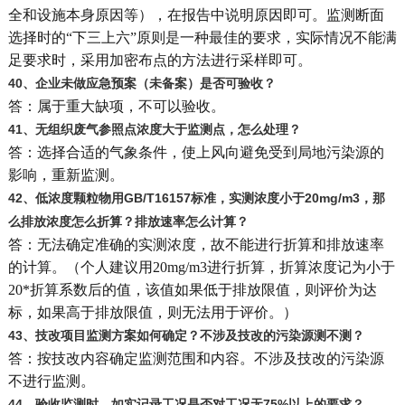
全和设施本身原因等），在报告中说明原因即可。监测断面
选择时的“下三上六”原则是一种最佳的要求，实际情况不能满
足要求时，采用加密布点的方法进行采样即可。
40
、企业未做应急预案（未备案）是否可验收？
答：属于重大缺项，不可以验收。
41
、无组织废气参照点浓度大于监测点，怎么处理？
答：选择合适的气象条件，使上风向避免受到局地污染源的
影响，重新监测。
42
、低浓度颗粒物用GB/T16157标准，实测浓度小于20mg/m3，那
么排放浓度怎么折算？排放速率怎么计算？
答：无法确定准确的实测浓度，故不能进行折算和排放速率
的计算。（个人建议用20mg/m3进行折算，折算浓度记为小于
20*折算系数后的值，该值如果低于排放限值，则评价为达
标，如果高于排放限值，则无法用于评价。）
43
、技改项目监测方案如何确定？不涉及技改的污染源测不测？
答：按技改内容确定监测范围和内容。不涉及技改的污染源
不进行监测。
44
、验收监测时，如实记录工况是否对工况无75%以上的要求？