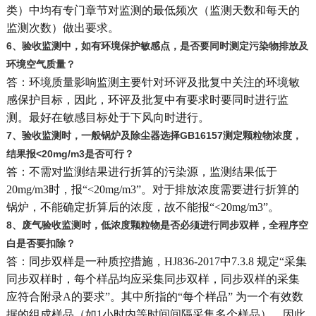
类）中均有专门章节对监测的最低频次（监测天数和每天的
监测次数）做出要求。
6
、验收监测中，如有环境保护敏感点，是否要同时测定污染物排放及
环境空气质量？
答：环境质量影响监测主要针对环评及批复中关注的环境敏
感保护目标，因此，环评及批复中有要求时要同时进行监
测。最好在敏感目标处于下风向时进行。
7
、验收监测时，一般锅炉及除尘器选择GB16157测定颗粒物浓度，
结果报<20mg/m3是否可行？
答：不需对监测结果进行折算的污染源，监测结果低于
20mg/m3时，报“<20mg/m3”。对于排放浓度需要进行折算的
锅炉，不能确定折算后的浓度，故不能报“<20mg/m3”。
8
、废气验收监测时，低浓度颗粒物是否必须进行同步双样，全程序空
白是否要扣除？
答：同步双样是一种质控措施，HJ836-2017中7.3.8 规定“采集
同步双样时，每个样品均应采集同步双样，同步双样的采集
应符合附录A的要求”。其中所指的“每个样品” 为一个有效数
据的组成样品（如1小时内等时间间隔采集多个样品），因此